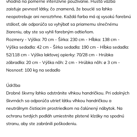
vhodná na pomerne intenzívne používanie. Hustá väzba
zaisťuje pevnosť látky, čo znamená, že bouclé sa ľahko
neopotrebuje ani neroztrhne. Každá farba má aj vysokú farebnú
stálosť, ale odporúča sa vyhýbať sa priamemu slnečnému
žiareniu, aby ste sa vyhli farebným odtieňom.
Rozmery - Výška: 70 cm - Šírka: 230 cm - Hĺbka: 138 cm -
Výška sedadla: 42 cm - Šírka sedadla: 190 cm - Hĺbka sedadla:
52/118 cm - Výška lakťovej opierky: 70/28 cm - Hrúbka
zábradlia: 20 cm - Výška nôh: 2 cm - Hrúbka nôh: ø 3 cm -
Nosnosť: 100 kg na sedadlo
Údržba
Drobné škvrny ľahko odstránite vlhkou handričkou. Pri odolných
škvrnách sa odporúča utrieť látku vlhkou handričkou a
neutrálnym čistiacim prostriedkom na čalúnený nábytok. Na
ochranu tvrdých podláh umiestnite plstené klzáky na spodnú
stranu, aby ste zabránili poškodeniu.