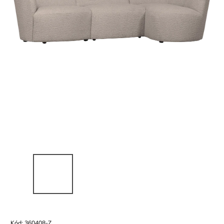
Kód:
360408-Z