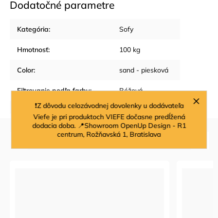
Dodatočné parametre
Kategória
:
Sofy
Hmotnosť
:
100 kg
Color
:
sand - piesková
Filtrovanie podľa farby
:
Béžová
❗Z dôvodu celozávodnej dovolenky u dodávateľa
Položka bola vypredaná…
Viefe je pri produktoch VIEFE dočasne predĺžená
dodacia doba. 📍Showroom OpenUp Design - R1
centrum, Rožňavská 1, Bratislava
Súvisiaci tovar
Previous
Next