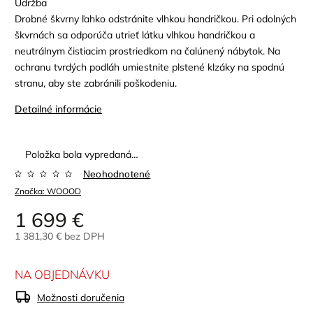
Údržba
Drobné škvrny ľahko odstránite vlhkou handričkou. Pri odolných
škvrnách sa odporúča utrieť látku vlhkou handričkou a
neutrálnym čistiacim prostriedkom na čalúnený nábytok. Na
ochranu tvrdých podláh umiestnite plstené klzáky na spodnú
stranu, aby ste zabránili poškodeniu.
Detailné informácie
Položka bola vypredaná…
Neohodnotené
Značka:
WOOOD
1 699 €
1 381,30 € bez DPH
NA OBJEDNÁVKU
Možnosti doručenia