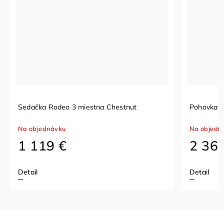
ka Rodeo 3 miestna Chestnut
Pohovka Huxley trend
jednávku
Na objednávku
119 €
2 365 €
Detail