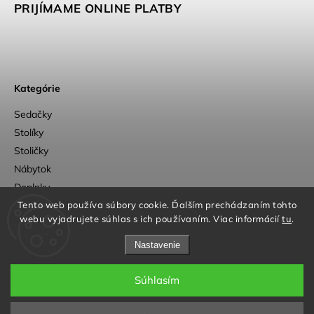
PRIJÍMAME ONLINE PLATBY
Kategórie
Sedačky
Stolíky
Stoličky
Nábytok
Doplnky
Outlet
Tento web používa súbory cookie. Ďalším prechádzaním tohto
webu vyjadrujete súhlas s ich používaním. Viac informácií
tu
.
Nastavenie
Súhlasím
a
Adatelier
Copyright 2026
OpenUp Design
. Všetky práva vyhradené.