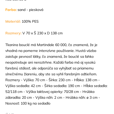
Farba:
sand - piesková
Materiál:
100% PES
Rozmery:
V 70 x Š 230 x D 138 cm
Tkanina bouclé má Martindale 60 000, čo znamená, že je
vhodná na pomerne intenzívne používanie. Hustá väzba
zaisťuje pevnosť látky, čo znamená, že bouclé sa ľahko
neopotrebuje ani neroztrhne. Každá farba má aj vysokú
farebnú stálosť, ale odporúča sa vyhýbať sa priamemu
slnečnému žiareniu, aby ste sa vyhli farebným odtieňom.
Rozmery - Výška: 70 cm - Šírka: 230 cm - Hĺbka: 138 cm -
Výška sedadla: 42 cm - Šírka sedadla: 190 cm - Hĺbka sedadla:
52/118 cm - Výška lakťovej opierky: 70/28 cm - Hrúbka
zábradlia: 20 cm - Výška nôh: 2 cm - Hrúbka nôh: ø 3 cm -
Nosnosť: 100 kg na sedadlo