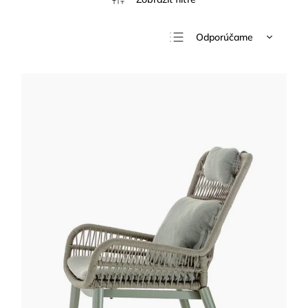
Odporúčame
Najlacnejšie
Najdrahšie
Najpredávanejšie
Abecedne