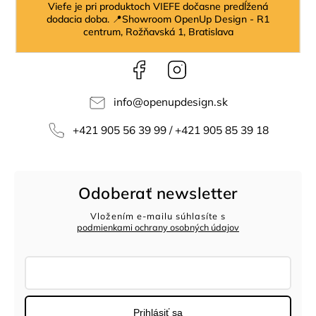
Viefe je pri produktoch VIEFE dočasne predĺžená
dodacia doba. 📍Showroom OpenUp Design - R1
centrum, Rožňavská 1, Bratislava
Facebook
Instagram
info
@
openupdesign.sk
+421 905 56 39 99 / +421 905 85 39 18
Odoberať newsletter
Vložením e-mailu súhlasíte s
podmienkami ochrany osobných údajov
Prihlásiť sa