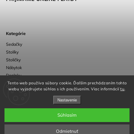
Kategórie
Sedačky
Stolíky
Stoličky
Nábytok
Doplnky
Tento web používa súbory cookie. Ďalším prechádzaním tohto
Outlet
webu vyjadrujete súhlas s ich používaním. Viac informácií
tu
.
Nastavenie
Súhlasím
a
Adatelier
Copyright 2026
OpenUp Design
. Všetky práva vyhradené.
Odmietnuť