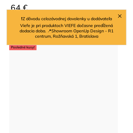
64 €
❗Z dôvodu celozávodnej dovolenky u dodávateľa
Do košíka
Viefe je pri produktoch VIEFE dočasne predĺžená
dodacia doba. 📍Showroom OpenUp Design - R1
centrum, Rožňavská 1, Bratislava
Posledné kusy!