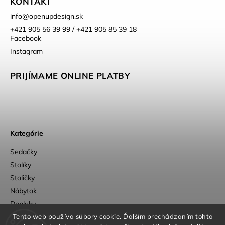
KONTAKT
info
@
openupdesign.sk
+421 905 56 39 99 / +421 905 85 39 18
Facebook
Instagram
PRIJÍMAME ONLINE PLATBY
Kategórie
Sedačky
Stolíky
Stoličky
Nábytok
Doplnky
Outlet
Tento web používa súbory cookie. Ďalším prechádzaním tohto