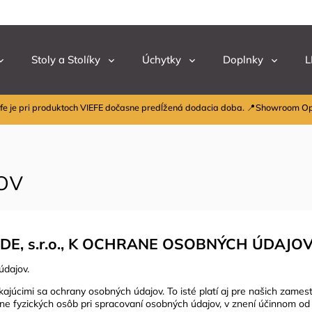
Stoly a Stolíky
Úchytky
Doplnky
L
fe je pri produktoch VIEFE dočasne predĺžená dodacia doba. 📍Showroom O
ov
E, s.r.o., K OCHRANE OSOBNÝCH ÚDAJO
údajov.
úcimi sa ochrany osobných údajov. To isté platí aj pre našich zamest
 fyzických osôb pri spracovaní osobných údajov, v znení účinnom od 25