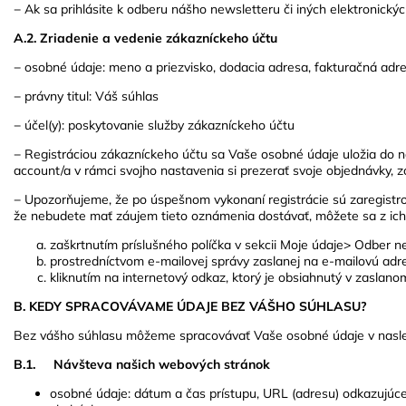
− Ak sa prihlásite k odberu nášho newsletteru či iných elektronic
A.2. Zriadenie a vedenie zákazníckeho účtu
− osobné údaje: meno a priezvisko, dodacia adresa, fakturačná adre
− právny titul: Váš súhlas
− účel(y): poskytovanie služby zákazníckeho účtu
− Registráciou zákazníckeho účtu sa Vaše osobné údaje uložia do n
account/a v rámci svojho nastavenia si prezerať svoje objednávky,
− Upozorňujeme, že po úspešnom vykonaní registrácie sú zaregistro
že nebudete mať záujem tieto oznámenia dostávať, môžete sa z ich
zaškrtnutím príslušného políčka v sekcii Moje údaje> Odber 
prostredníctvom e-mailovej správy zaslanej na e-mailovú ad
kliknutím na internetový odkaz, ktorý je obsiahnutý v zaslan
B. KEDY SPRACOVÁVAME ÚDAJE BEZ VÁŠHO SÚHLASU?
Bez vášho súhlasu môžeme spracovávať Vaše osobné údaje v nasleduj
B.1. Návšteva našich webových stránok
osobné údaje: dátum a čas prístupu, URL (adresu) odkazujúce 