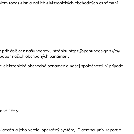
elom rozosielania našich elektronických obchodných oznámení.
 prihlásiť cez našu webovú stránku https://openupdesign.sk/my-
i odber našich obchodných oznámení.
é elektronické obchodné oznámenia našej spoločnosti. V prípade,
ané účely:
adača a jeho verzia, operačný systém, IP adresa, príp. report o