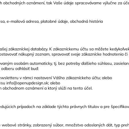
kých obchodných oznámení, tak Vaše údaje spracovávame výlučne za úč
sa, e-mailová adresa, platobné údaje, obchodná história
ašej zákazníckej databázy. K zákazníckemu účtu sa môžete kedykoľvek
 zostavovať nákupný zoznam, spravovať svoje zákaznícke hodnotenia č
vaným osobám automaticky, tj. bez potreby ďalšieho súhlasu, zasielan
 odberu odhlásiť buď:
newsletteru v rámci nastavení Vášho zákazníckeho účtu; alebo
resu info@openupdesign.sk; alebo
om obchodnom oznámení a ktorý slúži na tento účel.
úcich prípadoch na základe týchto právnych titulov a pre špecifikov
webové stránky, zobrazený súbor, množstvo odoslaných dát, typ prehli