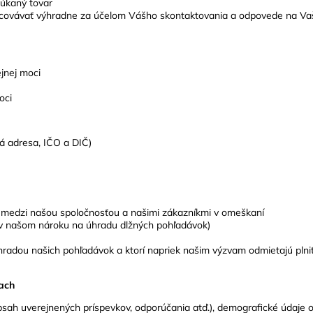
núkaný tovar
acovávať výhradne za účelom Vášho skontaktovania a odpovede na Vašu
jnej moci
oci
á adresa, IČO a DIČ)
 medzi našou spoločnosťou a našimi zákazníkmi v omeškaní
i v našom nároku na úhradu dlžných pohľadávok)
hradou našich pohľadávok a ktorí napriek našim výzvam odmietajú plniť
ťach
obsah uverejnených príspevkov, odporúčania atď.), demografické údaje o u