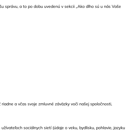
 správu, a to po dobu uvedenú v sekcii „Ako dlho sú u nás Vaše
 riadne a včas svoje zmluvné záväzky voči našej spoločnosti,
žívateľoch sociálnych sietí (údaje o veku, bydlisku, pohlavie, jazyku