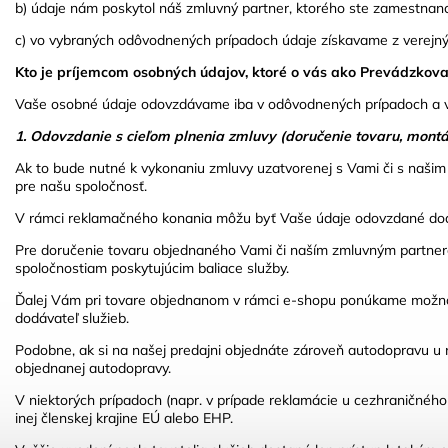
b) údaje nám poskytol náš zmluvný partner, ktorého ste zamestnan
c) vo vybraných odôvodnených prípadoch údaje získavame z verejných
Kto je príjemcom osobných údajov, ktoré o vás ako Prevádzko
Vaše osobné údaje odovzdávame iba v odôvodnených prípadoch a v
1. Odovzdanie s cieľom plnenia zmluvy (doručenie tovaru, mont
Ak to bude nutné k vykonaniu zmluvy uzatvorenej s Vami či s našim
pre našu spoločnosť.
V rámci reklamačného konania môžu byť Vaše údaje odovzdané dodáva
Pre doručenie tovaru objednaného Vami či naším zmluvným partne
spoločnostiam poskytujúcim baliace služby.
Ďalej Vám pri tovare objednanom v rámci e-shopu ponúkame možnosť s
dodávateľ služieb.
Podobne, ak si na našej predajni objednáte zároveň autodopravu u
objednanej autodopravy.
V niektorých prípadoch (napr. v prípade reklamácie u cezhraničné
inej členskej krajine EÚ alebo EHP.