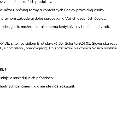
 v znení neskorších predpisov.
e názvu, právnej formy a kontaktných údajov právnickej osoby.
, právnom základe aj dobe spracovania Vašich osobných údajov.
pdesign.sk, môžete sa tak k nemu kedykoľvek v budúcnosti vrátiť.
E, s.r.o., so sídlom Bratislavská 65, Galanta 924 01, Slovenská rep
E, s.r.o.“ alebo „predávajúci“). Pri spracúvaní niektorých Vašich osob
SU?
aje v nasledujúcich prípadoch:
chodných oznámení, ak nie ste náš zákazník