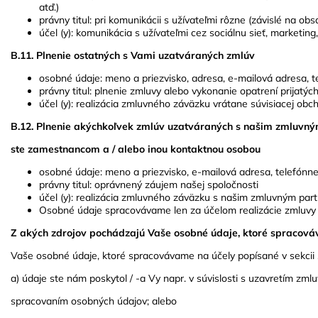
atď.)
právny titul: pri komunikácii s užívateľmi rôzne (závislé na 
účel (y): komunikácia s užívateľmi cez sociálnu sieť, marketing,
B.11. Plnenie ostatných s Vami uzatváraných zmlúv
osobné údaje: meno a priezvisko, adresa, e-mailová adresa, te
právny titul: plnenie zmluvy alebo vykonanie opatrení prijat
účel (y): realizácia zmluvného záväzku vrátane súvisiacej obc
B.12. Plnenie akýchkoľvek zmlúv uzatváraných s našim zmluvný
ste zamestnancom a / alebo inou kontaktnou osobou
osobné údaje: meno a priezvisko, e-mailová adresa, telefónn
právny titul: oprávnený záujem našej spoločnosti
účel (y): realizácia zmluvného záväzku s našim zmluvným pa
Osobné údaje spracovávame len za účelom realizácie zmluvy
Z akých zdrojov pochádzajú Vaše osobné údaje, ktoré spracov
Vaše osobné údaje, ktoré spracovávame na účely popísané v sekcii 
a) údaje ste nám poskytol / -a Vy napr. v súvislosti s uzavretím zmlu
spracovaním osobných údajov; alebo