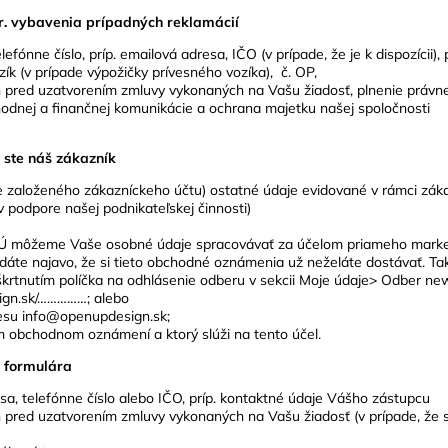
vr. vybavenia prípadných reklamácií
fónne číslo, príp. emailová adresa, IČO (v prípade, že je k dispozícii)
zík (v prípade výpožičky prívesného vozíka), č. OP,
ch pred uzatvorením zmluvy vykonaných na Vašu žiadosť, plnenie právne
chodnej a finančnej komunikácie a ochrana majetku našej spoločnosti
 ste náš zákazník
de založeného zákazníckeho účtu) ostatné údaje evidované v rámci zák
v podpore našej podnikateľskej činnosti)
ia EÚ môžeme Vaše osobné údaje spracovávať za účelom priameho mark
dáte najavo, že si tieto obchodné oznámenia už neželáte dostávať. Ta
škrtnutím políčka na odhlásenie odberu v sekcii Moje údaje> Odber ne
ign.sk/……………; alebo
resu info@openupdesign.sk;
om obchodnom oznámení a ktorý slúži na tento účel.
 formulára
sa, telefónne číslo alebo IČO, príp. kontaktné údaje Vášho zástupcu
ých pred uzatvorením zmluvy vykonaných na Vašu žiadosť (v prípade, že