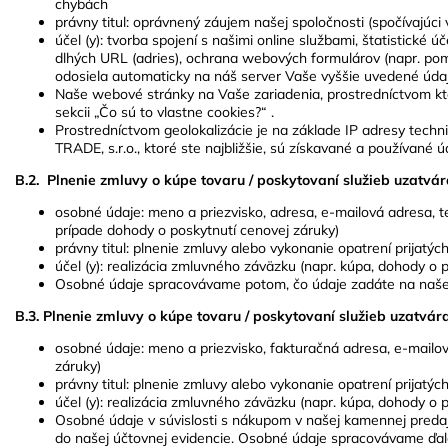
chybách
právny titul: oprávnený záujem našej spoločnosti (spočívajúc
účel (y): tvorba spojení s našimi online službami, štatistické 
dlhých URL (adries), ochrana webových formulárov (napr. po
odosiela automaticky na náš server Vaše vyššie uvedené údaj
Naše webové stránky na Vaše zariadenia, prostredníctvom ktor
sekcii „Čo sú to vlastne cookies?“ .
Prostredníctvom geolokalizácie je na základe IP adresy techn
TRADE, s.r.o., ktoré ste najbližšie, sú získavané a používané
B.2. Plnenie zmluvy o kúpe tovaru / poskytovaní služieb uzatv
osobné údaje: meno a priezvisko, adresa, e-mailová adresa, te
prípade dohody o poskytnutí cenovej záruky)
právny titul: plnenie zmluvy alebo vykonanie opatrení prijat
účel (y): realizácia zmluvného záväzku (napr. kúpa, dohody o 
Osobné údaje spracovávame potom, čo údaje zadáte na našej
B.3. Plnenie zmluvy o kúpe tovaru / poskytovaní služieb uzatvá
osobné údaje: meno a priezvisko, fakturačná adresa, e-mailov
záruky)
právny titul: plnenie zmluvy alebo vykonanie opatrení prijat
účel (y): realizácia zmluvného záväzku (napr. kúpa, dohody o 
Osobné údaje v súvislosti s nákupom v našej kamennej preda
do našej účtovnej evidencie. Osobné údaje spracovávame ďal