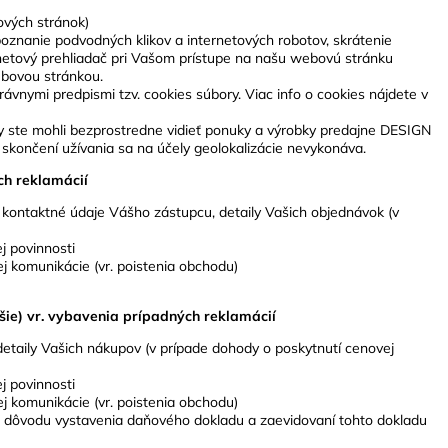
ových stránok)
ozpoznanie podvodných klikov a internetových robotov, skrátenie
netový prehliadač pri Vašom prístupe na našu webovú stránku
ebovou stránkou.
ávnymi predpismi tzv. cookies súbory. Viac info o cookies nájdete v
Aby ste mohli bezprostredne vidieť ponuky a výrobky predajne DESIGN
o skončení užívania sa na účely geolokalizácie nevykonáva.
ch reklamácií
p. kontaktné údaje Vášho zástupcu, detaily Vašich objednávok (v
j povinnosti
ej komunikácie (vr. poistenia obchodu)
šie) vr. vybavenia prípadných reklamácií
detaily Vašich nákupov (v prípade dohody o poskytnutí cenovej
j povinnosti
ej komunikácie (vr. poistenia obchodu)
z dôvodu vystavenia daňového dokladu a zaevidovaní tohto dokladu