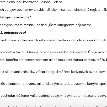
com alebo inou kontaktnou osobou; alebo
 zdrojov, zoznamov a evidencií, akými sú napr. obchodný register, živn
vateľ spracovávame?
 nevyhnutnom rozsahu nasledujúcim kategóriám príjemcov:
áž, autodoprava)
 zmluvným partnerom, ktorého ste zamestnancom alebo inou kontaktnou
teľovi tovaru, ktorý je povinný sa k reklamácii vyjadriť. Údaje nebu
rom, ktorého ste zamestnancom alebo inou kontaktnou osobou, môžu 
ledovania zásielky, vďaka ktorej si môžete kedykoľvek overiť stav sv
 nás zakúpeného tovaru, tak príslušným autodopravcom s ktorými spo
ho obchodu) môžeme Vaše osobné údaje v nevyhnutnom rozsahu odovzdať