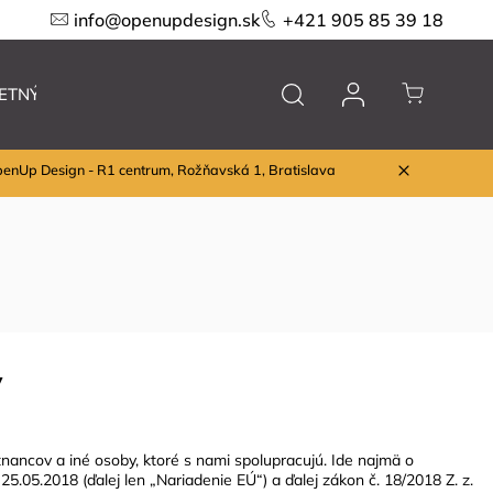
info@openupdesign.sk
+421 905 85 39 18
ETNÝ VÝPREDAJ
Nábytok
Značky
penUp Design - R1 centrum, Rožňavská 1, Bratislava
V
nancov a iné osoby, ktoré s nami spolupracujú. Ide najmä o
.05.2018 (ďalej len „Nariadenie EÚ“) a ďalej zákon č. 18/2018 Z. z.