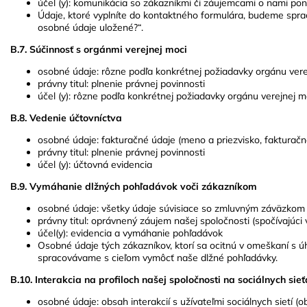
účel (y): komunikácia so zákazníkmi či záujemcami o nami po
Údaje, ktoré vyplníte do kontaktného formulára, budeme spr
osobné údaje uložené?“.
B.7. Súčinnosť s orgánmi verejnej moci
osobné údaje: rôzne podľa konkrétnej požiadavky orgánu vere
právny titul: plnenie právnej povinnosti
účel (y): rôzne podľa konkrétnej požiadavky orgánu verejnej m
B.8. Vedenie účtovníctva
osobné údaje: fakturačné údaje (meno a priezvisko, fakturačn
právny titul: plnenie právnej povinnosti
účel (y): účtovná evidencia
B.9. Vymáhanie dlžných pohľadávok voči zákazníkom
osobné údaje: všetky údaje súvisiace so zmluvným záväzkom
právny titul: oprávnený záujem našej spoločnosti (spočívajúc
účel(y): evidencia a vymáhanie pohľadávok
Osobné údaje tých zákazníkov, ktorí sa ocitnú v omeškaní s ú
spracovávame s cieľom vymôcť naše dlžné pohľadávky.
B.10. Interakcia na profiloch našej spoločnosti na sociálnych sie
osobné údaje: obsah interakcií s užívateľmi sociálnych sietí (