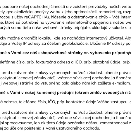
i v podpore našej obchodnej činnosti a v zaistení prevádzky našich web
účely, geolokalizácia, analýzy webu k jeho optimalizácii, remarketing, r
mocou služby reCAPTCHA), hlásenie a odstraňovanie chýb − Váš inter
e, ktoré sú potrebné na vytvorenie internetového spojenia s našou w
ých sa na tieto naše webové stránky pripájate, ukladajú v súlade s pr
icky možné ohraničiť lokalitu, kde sa nachádza internetový užívateľ. 
 údaje z Vašej IP adresy za účelom geolokalizácie. Uloženie IP adresy p
árané s Vami cez náš eshop/webové stránky vr. vybavenia prípadný
lefónne číslo, príp. fakturačná adresa a IČO, príp. platobné údaje, prí
ých pred uzatvorením zmluvy vykonaných na Vašu žiadosť, plnenie právne
poskytnutí cenovej záruky atď.), vrátane súvisiacej obchodnej a finančn
 webovej stránke do vstupného poľa alebo nám ich zašlete e-mailom.
rané s Vami v našej kamennej predajni (okrem zmlúv uvedených niž
á adresa, telefónne číslo, IČO, príp. kontaktné údaje Vášho zástupcu, 
ých pred uzatvorením zmluvy vykonaných na Vašu žiadosť, plnenie právne
poskytnutí cenovej záruky atď.), vrátane súvisiacej obchodnej a finančn
jni spracovávame, len ak tieto údaje oznámite nášmu zamestnancovi 
ej za účelom poistenia s Vami uzatváraného obchodu.