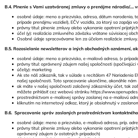
B.4. Plnenie s Vami uzatváranej zmluvy o prenájme náradia/…. 
osobné údaje: meno a priezvisko, adresa, dátum narodenia, tele
prípade prenájmu vozidiel), EČV vozidla, za ktorý sa zapája vo
právny titul: plnenie zmluvy alebo vykonanie opatrení prijatý
účel (y): realizácia zmluvného záväzku vrátane súvisiacej ob
Osobné údaje spracovávame len za účelom realizácie zmluvy.
B.5. Rozosielanie newsletterov a iných obchodných oznámení, ak
osobné údaje: meno a priezvisko, e-mailová adresa, (v prípa
právny titul: oprávnený záujem našej spoločnosti (spočívajúci 
účel(y): marketing
Ak ste náš zákazník, tak v súlade s recitálom 47 Nariaden
našej spoločnosti. Toto spracovanie ukončíme, akonáhle nám 
ak máte v našej spoločnosti založený zákaznícky účet, tak za
môžete prihlásiť cez webovú stránku https://www.openupdes
prostredníctvom e-mailovej správy zaslanej na e-mailovú ad
kliknutím na internetový odkaz, ktorý je obsiahnutý v zaslan
B.6. Spracovanie správ zaslaných prostredníctvom kontaktného
osobné údaje: meno a priezvisko, e-mailová adresa, príp. adre
právny titul: plnenie zmluvy alebo vykonanie opatrení prijat
oprávnený záujem (v ostatných prípadoch)