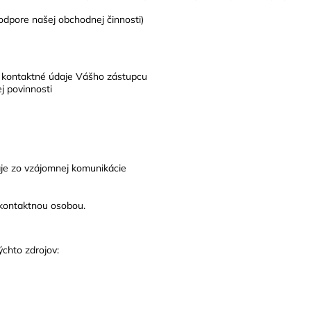
podpore našej obchodnej činnosti)
íp. kontaktné údaje Vášho zástupcu
j povinnosti
aje zo vzájomnej komunikácie
kontaktnou osobou.
chto zdrojov: