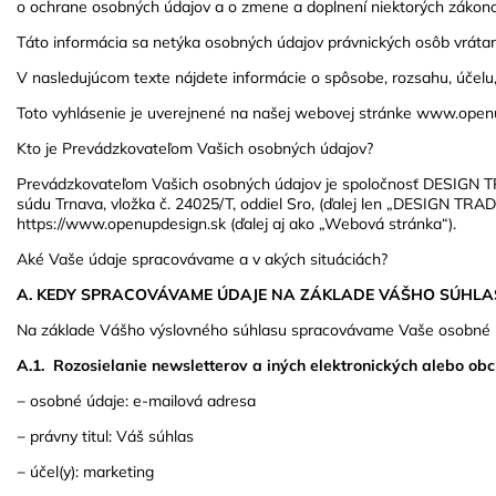
o ochrane osobných údajov a o zmene a doplnení niektorých zákonov
Táto informácia sa netýka osobných údajov právnických osôb vrátan
V nasledujúcom texte nájdete informácie o spôsobe, rozsahu, účelu
Toto vyhlásenie je uverejnené na našej webovej stránke www.openu
Kto je Prevádzkovateľom Vašich osobných údajov?
Prevádzkovateľom Vašich osobných údajov je spoločnosť DESIGN TRAD
súdu Trnava, vložka č. 24025/T, oddiel Sro, (ďalej len „DESIGN TRAD
https://www.openupdesign.sk (ďalej aj ako „Webová stránka“).
Aké Vaše údaje spracovávame a v akých situáciách
?
A. KEDY SPRACOVÁVAME ÚDAJE NA ZÁKLADE VÁŠHO SÚHLA
Na základe Vášho výslovného súhlasu spracovávame Vaše osobné úd
A.1. Rozosielanie newsletterov a iných elektronických alebo ob
− osobné údaje: e-mailová adresa
− právny titul: Váš súhlas
− účel(y): marketing