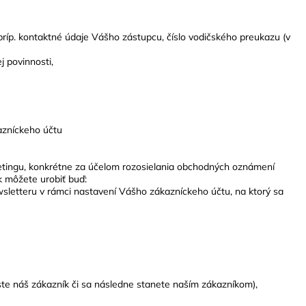
, príp. kontaktné údaje Vášho zástupcu, číslo vodičského preukazu (v
j povinnosti,
azníckeho účtu
etingu, konkrétne za účelom rozosielania obchodných oznámení
k môžete urobiť buď:
wsletteru v rámci nastavení Vášho zákazníckeho účtu, na ktorý sa
 ste náš zákazník či sa následne stanete naším zákazníkom),