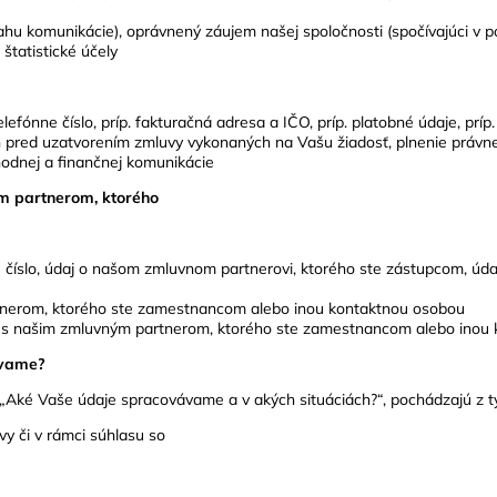
obsahu komunikácie), oprávnený záujem našej spoločnosti (spočívajúci v 
 štatistické účely
lefónne číslo, príp. fakturačná adresa a IČO, príp. platobné údaje, pr
ých pred uzatvorením zmluvy vykonaných na Vašu žiadosť, plnenie právne
hodnej a finančnej komunikácie
m partnerom, ktorého
e číslo, údaj o našom zmluvnom partnerovi, ktorého ste zástupcom, úd
rtnerom, ktorého ste zamestnancom alebo inou kontaktnou osobou
 s našim zmluvným partnerom, ktorého ste zamestnancom alebo inou 
ávame?
„Aké Vaše údaje spracovávame a v akých situáciách?“, pochádzajú z tý
vy či v rámci súhlasu so