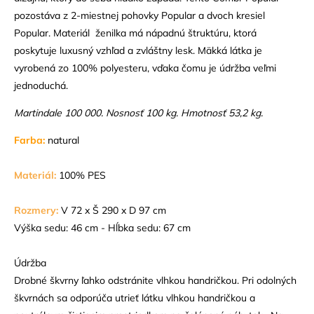
pozostáva z 2-miestnej pohovky Popular a dvoch kresiel
Popular. Materiál ženilka má nápadnú štruktúru, ktorá
poskytuje luxusný vzhľad a zvláštny lesk. Mäkká látka je
vyrobená zo 100% polyesteru, vďaka čomu je údržba veľmi
jednoduchá.
Martindale 100 000. Nosnosť 100 kg. Hmotnosť 53,2 kg.
Farba:
natural
Materiál:
100% PES
Rozmery:
V 72 x Š 290 x D 97 cm
Výška sedu: 46 cm - Hĺbka sedu: 67 cm
Údržba
Drobné škvrny ľahko odstránite vlhkou handričkou. Pri odolných
škvrnách sa odporúča utrieť látku vlhkou handričkou a