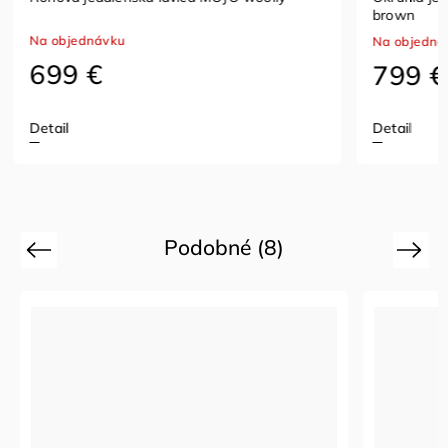
brown
NA OBJEDN
Na objednávku
1 07
799 €
Detail
Do košíka
Podobné (8)
Previous
Next