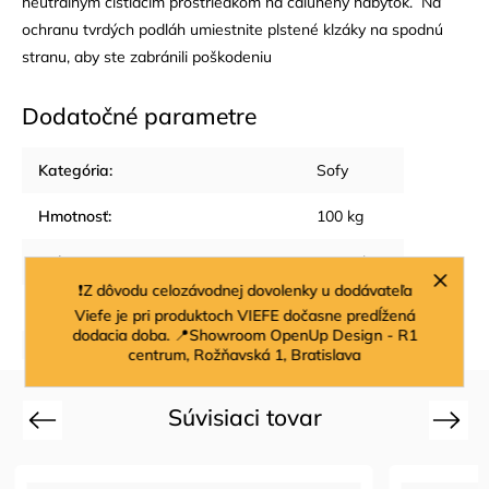
neutrálnym čistiacim prostriedkom na čalúnený nábytok. Na
ochranu tvrdých podláh umiestnite plstené klzáky na spodnú
stranu, aby ste zabránili poškodeniu
Dodatočné parametre
Kategória
:
Sofy
Hmotnosť
:
100 kg
Color
:
natural
❗Z dôvodu celozávodnej dovolenky u dodávateľa
Filtrovanie podľa farby
:
Béžová
Viefe je pri produktoch VIEFE dočasne predĺžená
dodacia doba. 📍Showroom OpenUp Design - R1
Položka bola vypredaná…
centrum, Rožňavská 1, Bratislava
Súvisiaci tovar
Previous
Next