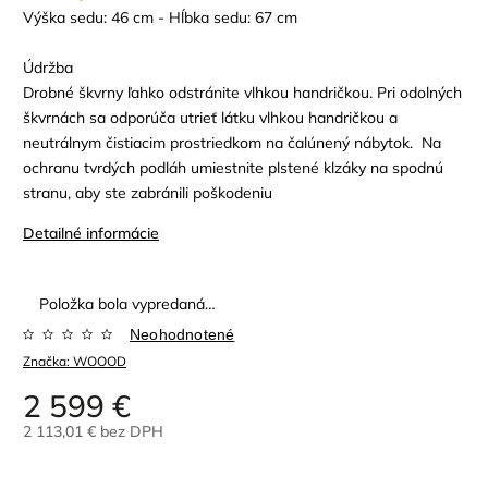
Výška sedu: 46 cm - Hĺbka sedu: 67 cm
Údržba
Drobné škvrny ľahko odstránite vlhkou handričkou. Pri odolných
škvrnách sa odporúča utrieť látku vlhkou handričkou a
neutrálnym čistiacim prostriedkom na čalúnený nábytok. Na
ochranu tvrdých podláh umiestnite plstené klzáky na spodnú
stranu, aby ste zabránili poškodeniu
Detailné informácie
Položka bola vypredaná…
Neohodnotené
Značka:
WOOOD
2 599 €
2 113,01 € bez DPH