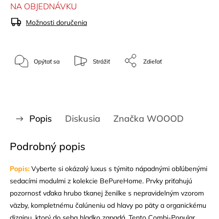
NA OBJEDNÁVKU
Možnosti doručenia
Opýtať sa
Strážiť
Zdieľať
Popis
Diskusia
Značka
WOOOD
Podrobný popis
Popis:
Vyberte si okázalý luxus s týmito nápadnými obľúbenými
sedacími modulmi z kolekcie BePureHome. Prvky priťahujú
pozornosť vďaka hrubo tkanej ženilke s nepravidelným vzorom
väzby, kompletnému čalúneniu od hlavy po päty a organickému
dizajnu, ktorý do seba hladko zapadá. Tento Combi-Popular