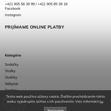
+421 905 56 39 99 / +421 905 85 39 18
Facebook
Instagram
PRIJÍMAME ONLINE PLATBY
Kategórie
Sedačky
Stolíky
Stoličky
Nábytok
Doplnky
Outlet
Tento web používa súbory cookie. Ďalším prechádzaním tohto
webu vyjadrujete súhlas s ich používaním. Viac informácií
tu
.
Nastavenie