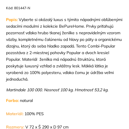
Kód:
801447-N
Popis:
Vyberte si okázalý luxus s týmito nápadnými obľúbenými
sedacími modulmi z kolekcie BePureHome. Prvky priťahujú
pozornosť vďaka hrubo tkanej ženilke s nepravidelným vzorom
väzby, kompletnému čalúneniu od hlavy po päty a organickému
dizajnu, ktorý do seba hladko zapadá. Tento Combi-Popular
pozostáva z 2-miestnej pohovky Popular a dvoch kresiel
Popular. Materiál ženilka má nápadnú štruktúru, ktorá
poskytuje luxusný vzhľad a zvláštny lesk. Mäkká látka je
vyrobená zo 100% polyesteru, vďaka čomu je údržba veľmi
jednoduchá.
Martindale 100 000. Nosnosť 100 kg. Hmotnosť 53,2 kg.
Farba:
natural
Materiál:
100% PES
Rozmery:
V 72 x Š 290 x D 97 cm