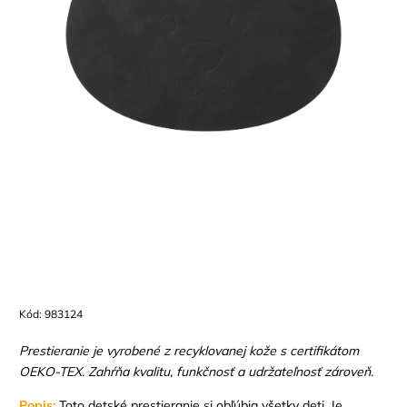
Kód:
983124
Prestieranie je vyrobené z recyklovanej kože s certifikátom
OEKO-TEX. Zahŕňa kvalitu, funkčnosť a udržateľnosť zároveň.
Popis:
Toto detské prestieranie si obľúbia všetky deti. Je