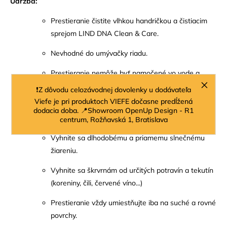
Údržba:
Prestieranie čistite vlhkou handričkou a čistiacim
sprejom LIND DNA Clean & Care.
Nevhodné do umývačky riadu.
Prestieranie nemôže byť namočené vo vode a
čistené mydlom.
❗Z dôvodu celozávodnej dovolenky u dodávateľa
Viefe je pri produktoch VIEFE dočasne predĺžená
Na prestieranie neumiestňujte horúce predmety
dodacia doba. 📍Showroom OpenUp Design - R1
(hrnce, panvice...)
centrum, Rožňavská 1, Bratislava
Vyhnite sa dlhodobému a priamemu slnečnému
žiareniu.
Vyhnite sa škrvrnám od určitých potravín a tekutín
(koreniny, čili, červené víno...)
Prestieranie vždy umiestňujte iba na suché a rovné
povrchy.