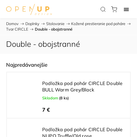
Domov
/
Doplnky
/
Stolovanie
/
Kožené prestieranie pod poháre
/
Tvar CIRCLE
/
Double - obojstranné
Double - obojstranné
Najpredávanejšie
Podložka pod pohár CIRCLE Double
BULL Warm Grey/Black
Skladom
(8 ks)
7 €
Podložka pod pohár CIRCLE Double
NUPO Truffle/Old rose