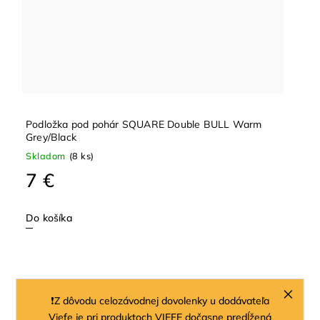
Podložka pod pohár SQUARE Double BULL Warm
Grey/Black
Skladom
(8 ks)
7 €
Do košíka
❗Z dôvodu celozávodnej dovolenky u dodávateľa
Viefe je pri produktoch VIEFE dočasne predĺžená