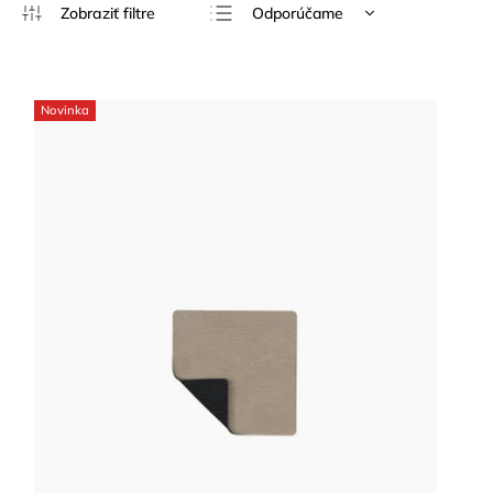
Odporúčame
Najlacnejšie
Najdrahšie
Novinka
Najpredávanejšie
Abecedne