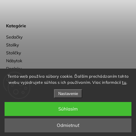
Kategórie
Sedačky
Stolíky
Stoličky
Nábytok
Doplnky
Outlet
Tento web používa súbory cookie. Ďalším prechádzaním tohto
webu vyjadrujete súhlas s ich používaním. Viac informácií
tu
.
Nastavenie
Súhlasím
a
Adatelier
Copyright 2026
OpenUp Design
. Všetky práva vyhradené.
Odmietnuť
Grafický návrh vytvořil a nakódoval
Shoptak.cz