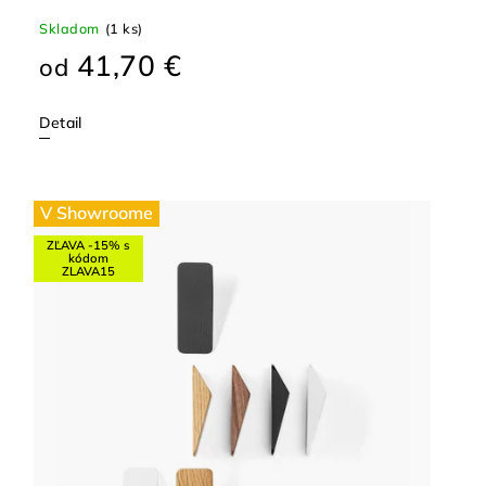
Skladom
(1 ks)
41,70 €
od
Detail
V Showroome
ZĽAVA -15% s
kódom
ZLAVA15