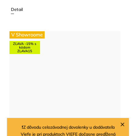
Detail
V Showroome
ZĽAVA -15% s
kódom
ZLAVA15
❗Z dôvodu celozávodnej dovolenky u dodávateľa
Viefe je pri produktoch VIEFE dočasne predĺžená