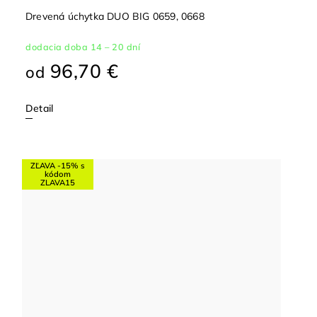
Drevená úchytka DUO BIG 0659, 0668
dodacia doba 14 – 20 dní
96,70 €
od
Detail
ZĽAVA -15% s
kódom
ZLAVA15