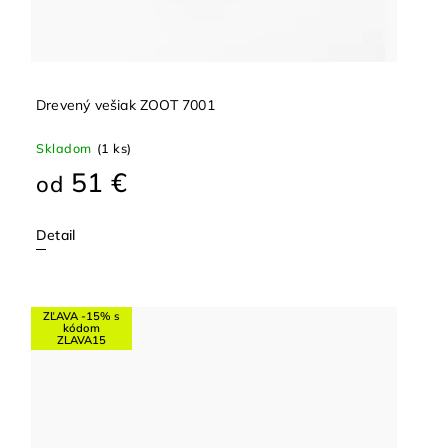
Drevený vešiak ZOOT 7001
Skladom
(1 ks)
51 €
od
Detail
ZĽAVA -15% s
kódom
ZLAVA15