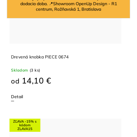
dodacia doba. 📍Showroom OpenUp Design - R1
centrum, Rožňavská 1, Bratislava
Drevená knobka PIECE 0674
Skladom
(3 ks)
14,10 €
od
Detail
ZĽAVA -15% s
kódom
ZLAVA15