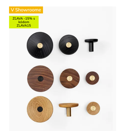
V Showroome
ZĽAVA -15% s
kódom
ZLAVA15