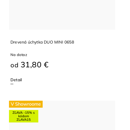
Drevená úchytka DUO MINI 0658
Na dotaz
31,80 €
od
Detail
V Showroome
ZĽAVA -15% s
kódom
ZLAVA15