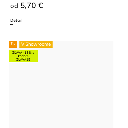
5,70 €
od
Detail
V Showroome
Tip
ZĽAVA -15% s
kódom
ZLAVA15