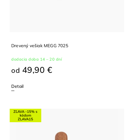
Drevený vešiak MEGG 7025
dodacia doba 14 – 20 dní
49,90 €
od
Detail
ZĽAVA -15% s
kódom
ZLAVA15