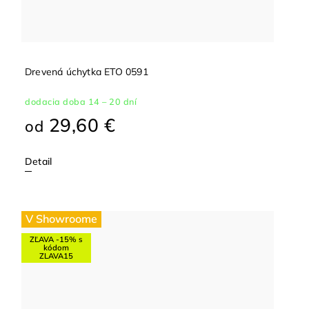
Drevená úchytka ETO 0591
dodacia doba 14 – 20 dní
29,60 €
od
Detail
V Showroome
ZĽAVA -15% s
kódom
ZLAVA15