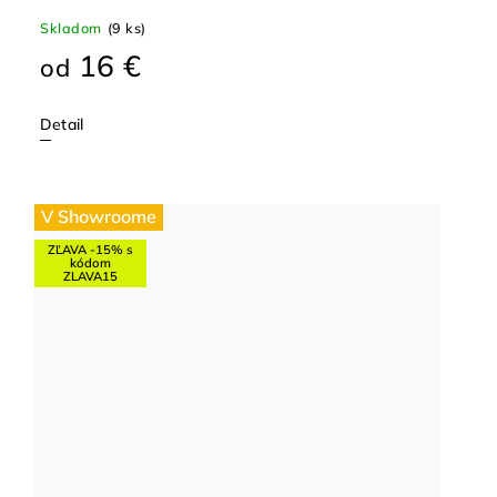
Skladom
(9 ks)
16 €
od
Detail
V Showroome
ZĽAVA -15% s
kódom
ZLAVA15