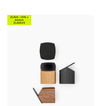
Najlacnejšie
Najdrahšie
ZĽAVA -15% s
Najpredávanejšie
kódom
ZLAVA15
Abecedne