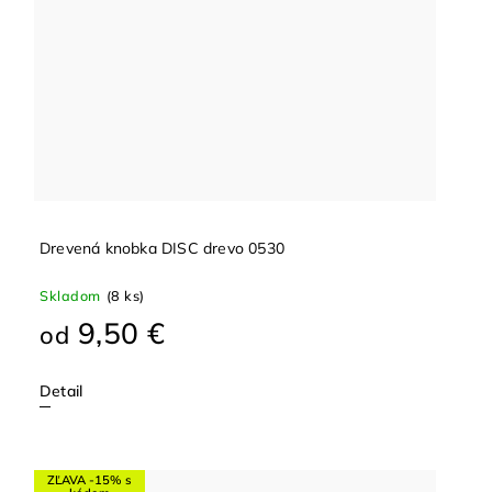
Drevená knobka DISC drevo 0530
Skladom
(8 ks)
9,50 €
od
Detail
ZĽAVA -15% s