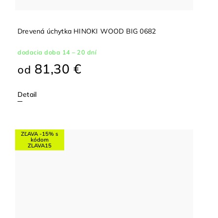
Drevená úchytka HINOKI WOOD BIG 0682
dodacia doba 14 – 20 dní
81,30 €
od
Detail
ZĽAVA -15% s
kódom
ZLAVA15