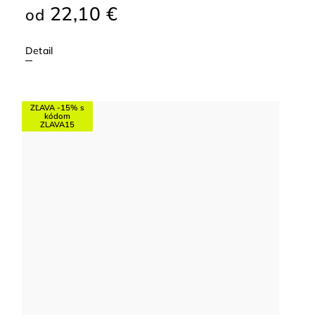
22,10 €
od
Detail
ZĽAVA -15% s
kódom
ZLAVA15