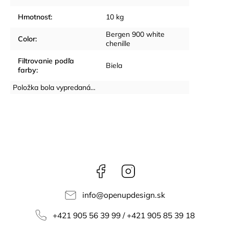
Hmotnosť
:
10 kg
Bergen 900 white
Color
:
chenille
Filtrovanie podľa
Biela
farby
:
Položka bola vypredaná…
Facebook
Instagram
info
@
openupdesign.sk
+421 905 56 39 99 / +421 905 85 39 18