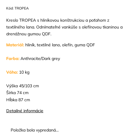
Kód:
TROPEA
Kreslo TROPEA s hliníkovou konštrukciou a poťahom z
textilného lana. Odnímateľné vankúše s olefínovou tkaninou a
drenážnou gumou QDF.
Materiál:
hliník, textilné lano, olefín, guma QDF
Farba:
Anthracite/Dark grey
Váha:
10
kg
Výška 45/103 cm
Šírka 74 cm
Hĺbka 87 cm
Detailné informácie
Položka bola vypredaná…