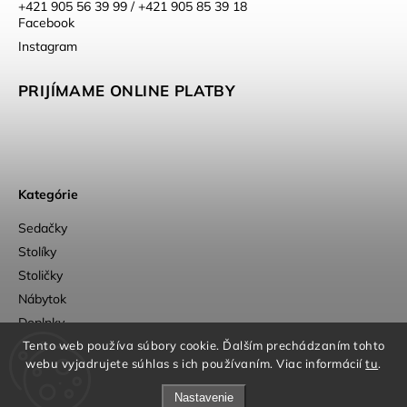
+421 905 56 39 99 / +421 905 85 39 18
Facebook
Instagram
PRIJÍMAME ONLINE PLATBY
Kategórie
Sedačky
Stolíky
Stoličky
Nábytok
Doplnky
Outlet
Tento web používa súbory cookie. Ďalším prechádzaním tohto
webu vyjadrujete súhlas s ich používaním. Viac informácií
tu
.
Nastavenie