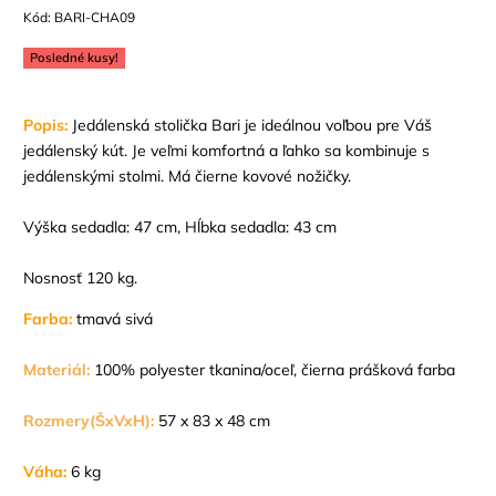
Kód:
BARI-CHA09
Posledné kusy!
Popis:
Jedálenská stolička Bari je ideálnou voľbou pre Váš
jedálenský kút. Je veľmi komfortná a ľahko sa kombinuje s
jedálenskými stolmi. Má čierne kovové nožičky.
Výška sedadla: 47 cm, Hĺbka sedadla: 43 cm
Nosnosť 120 kg.
Farba:
tmavá sivá
Materiál:
100% polyester tkanina/oceľ, čierna prášková farba
Rozmery(ŠxVxH):
57 x 83 x 48 cm
Váha:
6 kg