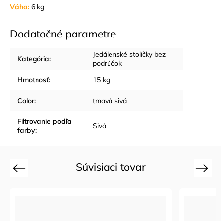
Váha:
6 kg
Dodatočné parametre
Jedálenské stoličky bez
Kategória
:
podrúčok
Hmotnosť
:
15 kg
Color
:
tmavá sivá
Filtrovanie podľa
Sivá
farby
:
Súvisiaci tovar
Previous
Next