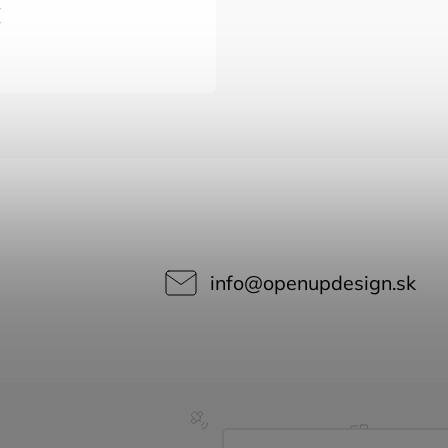
€
info
@
openupdesign.sk