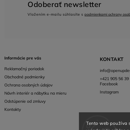
Odoberať newsletter
Vložením e-mailu súhlasíte s
podmienkami ochrany oso
Informácie pre vás
KONTAKT
Reklamačný poriadok
info
@
openupdes
Obchodné podmienky
+421 905 56 39 
Facebook
Ochrana osobných údajov
Instagram
Návrh interiér a nábytku na mieru
Odstúpenie od zmluvy
Kontakty
Tento web používa 