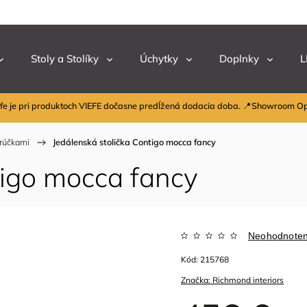
Stoly a Stolíky
Úchytky
Doplnky
L
fe je pri produktoch VIEFE dočasne predĺžená dodacia doba. 📍Showroom O
drúčkami
/
Jedálenská stolička Contigo mocca fancy
tigo mocca fancy
Neohodnote
Kód:
215768
Značka:
Richmond interiors