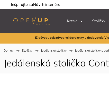
Inšpirujte sa
Návrh interiéru
Kreslá
Stoličky
❗Z dôvodu celozávodnej dovolenky u dodávateľa Vie
Domov
/
Stoličky
/
Jedálenské stoličky
/
Jedálenské stoličky s po
Jedálenská stolička Con