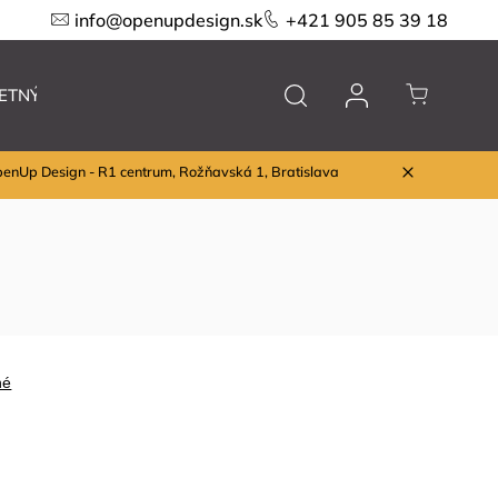
info@openupdesign.sk
+421 905 85 39 18
ETNÝ VÝPREDAJ
Nábytok
Značky
penUp Design - R1 centrum, Rožňavská 1, Bratislava
né