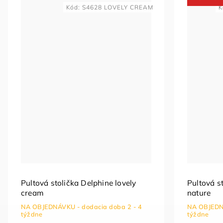
Kód:
S4628 LOVELY CREAM
K
Pultová stolička Delphine lovely
Pultová s
cream
nature
NA OBJEDNÁVKU - dodacia doba 2 - 4
NA OBJEDNÁ
týždne
týždne