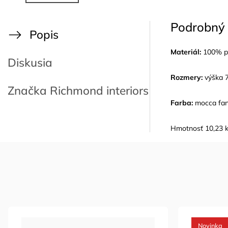
Podrobný 
Popis
Materiál:
100% p
Diskusia
Rozmery:
výška 7
Značka
Richmond interiors
Farba:
mocca fa
Hmotnosť 10,23 
Novinka