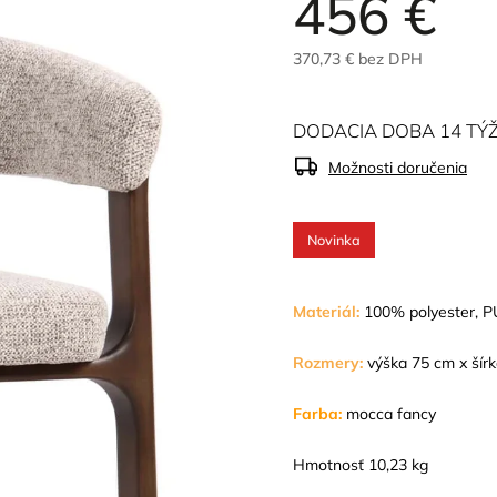
456 €
370,73 € bez DPH
DODACIA DOBA 14 TÝ
Možnosti doručenia
Novinka
M
ateriál:
100% polyester,
P
Rozmery:
výška 75 cm x šírk
Farba:
mocca fancy
Hmotnosť 10,23 kg