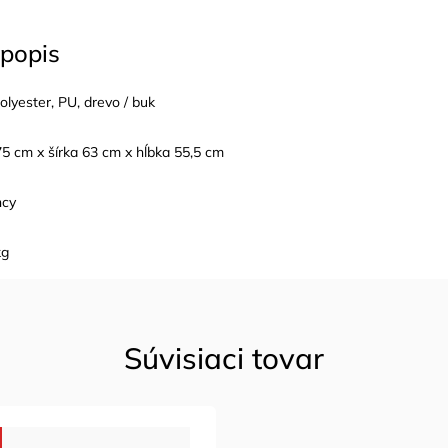
popis
olyester,
PU
, drevo / buk
5 cm x šírka 63 cm x hĺbka 55,5 cm
ncy
kg
Súvisiaci tovar