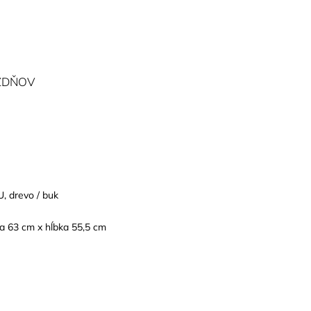
ŽDŇOV
U
, drevo / buk
a 63 cm x hĺbka 55,5 cm