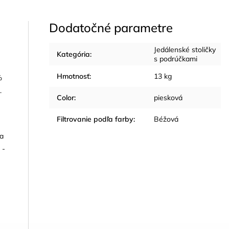
Dodatočné parametre
Jedálenské stoličky
Kategória
:
s podrúčkami
Hmotnosť
:
13 kg
%
.
Color
:
piesková
Filtrovanie podľa farby
:
Béžová
ka
 -