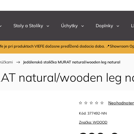
Stoly a Stolíky
Úchytky
Doplnky
L
fe je pri produktoch VIEFE dočasne predĺžená dodacia doba. 📍Showroom O
drúčkami
/
Jedálenská stolička MURAT natural/wooden leg natural
AT natural/wooden leg n
Neohodnote
Kód:
377492-NN
Značka:
WOOOD