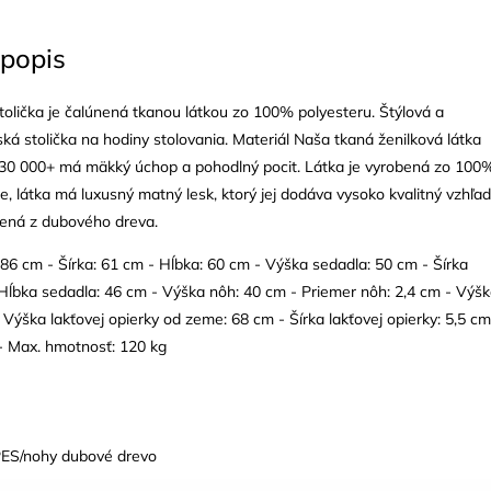
popis
tolička je čalúnená tkanou látkou zo 100% polyesteru. Štýlová a
ká stolička na hodiny stolovania. Materiál Naša tkaná ženilková látka
e 30 000+ má mäkký úchop a pohodlný pocit. Látka je vyrobená zo 100
e, látka má luxusný matný lesk, ktorý jej dodáva vysoko kvalitný vzhľad
bená z dubového dreva.
86 cm - Šírka: 61 cm - Hĺbka: 60 cm - Výška sedadla: 50 cm - Šírka
Hĺbka sedadla: 46 cm - Výška nôh: 40 cm - Priemer nôh: 2,4 cm - Výš
 Výška lakťovej opierky od zeme: 68 cm - Šírka lakťovej opierky: 5,5 cm
- Max. hmotnosť: 120 kg
S/nohy dubové drevo