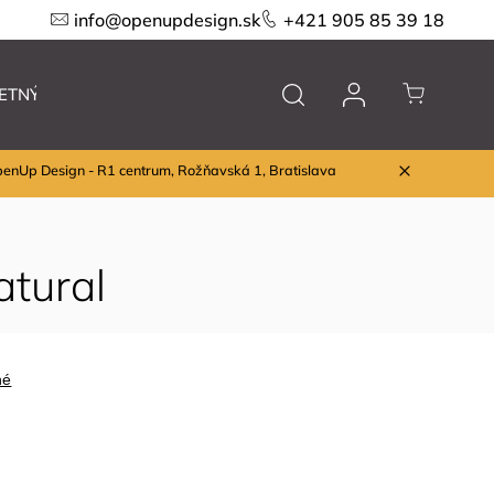
info@openupdesign.sk
+421 905 85 39 18
ETNÝ VÝPREDAJ
Nábytok
Značky
penUp Design - R1 centrum, Rožňavská 1, Bratislava
atural
né