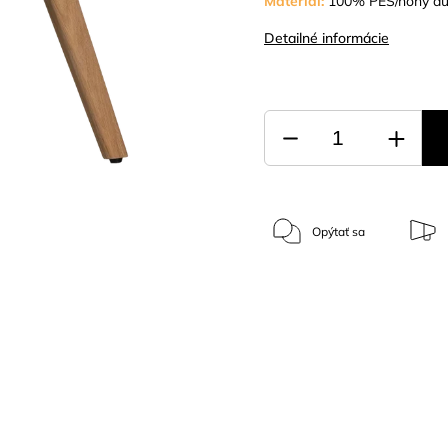
Materiál:
100% PES/nohy du
Detailné informácie
Opýtať sa