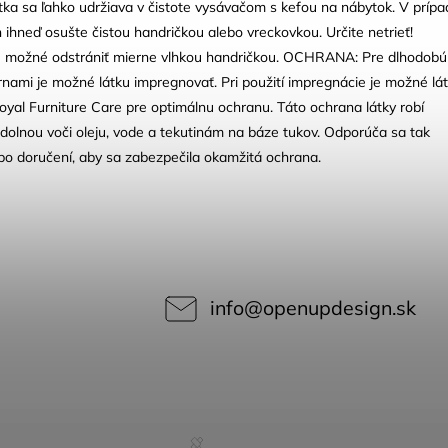
ka sa ľahko udržiava v čistote vysávačom s kefou na nábytok. V prípa
 ihneď osušte čistou handričkou alebo vreckovkou. Určite netrieť!
je možné odstrániť mierne vlhkou handričkou. OCHRANA: Pre dlhodobú
nami je možné látku impregnovať. Pri použití impregnácie je možné lá
oyal Furniture Care pre optimálnu ochranu. Táto ochrana látky robí
dolnou voči oleju, vode a tekutinám na báze tukov. Odporúča sa tak
 po doručení, aby sa zabezpečila okamžitá ochrana.
info
@
openupdesign.sk