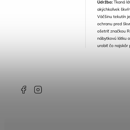
Údržba:
Tkaná lát
akýchkoľvek škvŕn
Väčšinu tekutín 
ochranu pred škvr
ošetriť značkou R
nábytkovú látku o
urobiť čo najskôr
Facebook
Instagram