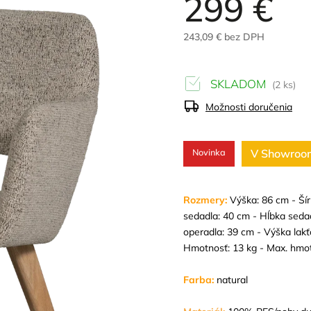
299 €
243,09 € bez DPH
SKLADOM
(2 ks)
Možnosti doručenia
Novinka
V Showroo
Rozmery:
Výška: 86 cm - Šír
sedadla: 40 cm - Hĺbka seda
operadla: 39 cm - Výška lakť
Hmotnosť: 13 kg - Max. hmot
Farba:
natural