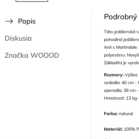
Podrobný 
Popis
Táto jedálenská s
Diskusia
pohodlná jedálens
Anil s Martindal
Značka
WOOOD
polyesteru. Navyš
Základňa je vyro
Rozmery:
Výška: 
sedadla: 40 cm - 
operadla: 39 cm -
Hmotnosť: 13 kg 
Farba:
natural
Materiál:
100% PE