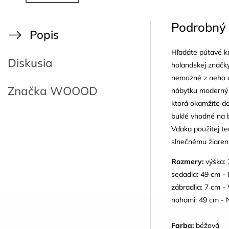
Podrobný 
Popis
Hľadáte pútavé kr
Diskusia
holandskej značk
nemožné z neho od
Značka
WOOOD
nábytku moderný 
ktorá okamžite do
buklé vhodné na 
Vďaka použitej te
slnečnému žiareni
Rozmery:
v
ýška: 
sedadla: 49 cm - 
zábradlia: 7 cm 
nohami: 49 cm - 
Farba:
béžová