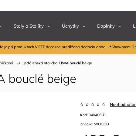
Stoly a Stolíky
Úchytky
Doplnky
L
fe je pri produktoch VIEFE dočasne predĺžená dodacia doba. 📍Showroom O
drúčkami
/
Jedálenská stolička TIWA bouclé beige
A bouclé beige
Neohodnote
Kód:
340486-B
Značka:
WOOOD