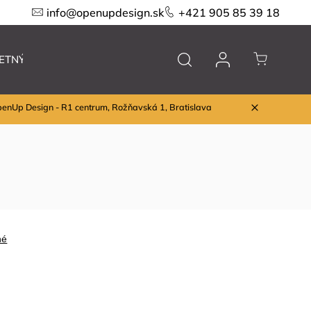
info@openupdesign.sk
+421 905 85 39 18
ETNÝ VÝPREDAJ
Nábytok
Značky
penUp Design - R1 centrum, Rožňavská 1, Bratislava
né