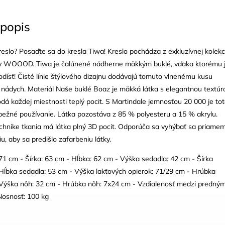
popis
eslo? Posaďte sa do kresla Tiwa! Kreslo pochádza z exkluzívnej kolekc
y WOOOD. Tiwa je čalúnené nádherne mäkkým buklé, vďaka ktorému 
ísť! Čisté línie štýlového dizajnu dodávajú tomuto vlnenému kusu
nádych. Materiál Naše buklé Boaz je mäkká látka s elegantnou textúr
dá každej miestnosti teplý pocit. S Martindale jemnosťou 20 000 je to
bežné používanie. Látka pozostáva z 85 % polyesteru a 15 % akrylu.
chnike tkania má látka plný 3D pocit. Odporúča sa vyhýbať sa priame
u, aby sa predišlo zafarbeniu látky.
71 cm - Šírka: 63 cm - Hĺbka: 62 cm - Výška sedadla: 42 cm - Šírka
Hĺbka sedadla: 53 cm - Výška lakťových opierok: 71/29 cm - Hrúbka
- Výška nôh: 32 cm - Hrúbka nôh: 7x24 cm - Vzdialenosť medzi predným
Nosnosť: 100 kg