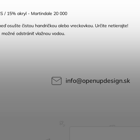
 / 15% akryl -
Martindale 20 000
eď osušte čistou handričkou alebo vreckovkou. Určite netierajte!
e možné odstrániť vlažnou vodou.
info
@
openupdesign.sk