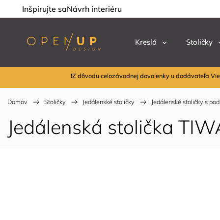
Inšpirujte sa
Návrh interiéru
Kreslá
Stoličky
❗Z dôvodu celozávodnej dovolenky u dodávateľa Vie
Domov
/
Stoličky
/
Jedálenské stoličky
/
Jedálenské stoličky s po
Jedálenská stolička TIW