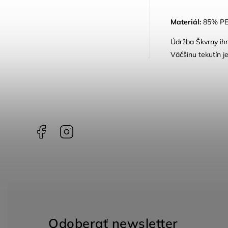
Materiál:
85% PES
Údržba Škvrny ihn
Väčšinu tekutín j
Facebook
Instagram
Odoberať newsletter