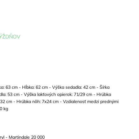
TÝŽDŇOV
ka: 63 cm - Hĺbka: 62 cm - Výška sedadla: 42 cm - Šírka
dla: 53 cm - Výška lakťových opierok: 71/29 cm - Hrúbka
: 32 cm - Hrúbka nôh: 7x24 cm - Vzdialenosť medzi prednými
0 kg
yl -
Martindale 20 000