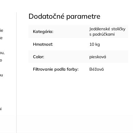
Dodatočné parametre
Jedálenské stoličky
ie
Kategória
:
s podrúčkami
je
Hmotnosť
:
10 kg
ou,
Color
:
piesková
to
Filtrovanie podľa farby
:
Béžová
mu
i