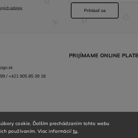
bných údajov
Prihlásiť sa
PRIJÍMAME ONLINE PLAT
ign.sk
99 / +421 905 85 39 18
súbory cookie. Ďalším prechádzaním tohto webu
 ich používaním. Viac informácií
tu
.
a
Adatelier