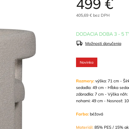
499 €
405,69 € bez DPH
DODACIA DOBA 3 - 5 
Možnosti doručenia
Novinka
Rozmery:
v
ýška: 71 cm - Šír
sedadla: 49 cm - Hĺbka seda
zábradlia: 7 cm - Výška nôh
nohami: 49 cm - Nosnosť: 10
Farba:
béžová
Materiál:
85% PES / 15% akr