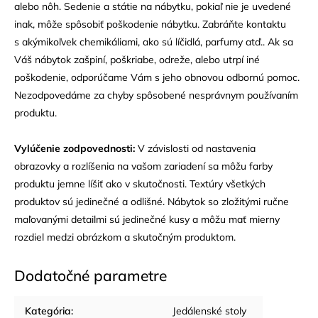
alebo nôh. Sedenie a státie na nábytku, pokiaľ nie je uvedené
inak, môže spôsobiť poškodenie nábytku. Zabráňte kontaktu
s akýmikoľvek chemikáliami, ako sú líčidlá, parfumy atď.. Ak sa
Váš nábytok zašpiní, poškriabe, odreže, alebo utrpí iné
poškodenie, odporúčame Vám s jeho obnovou odbornú pomoc.
Nezodpovedáme za chyby spôsobené nesprávnym používaním
produktu.
Vylúčenie zodpovednosti:
V závislosti od nastavenia
obrazovky a rozlíšenia na vašom zariadení sa môžu farby
produktu jemne líšiť ako v skutočnosti. Textúry všetkých
produktov sú jedinečné a odlišné. Nábytok so zložitými ručne
maľovanými detailmi sú jedinečné kusy a môžu mať mierny
rozdiel medzi obrázkom a skutočným produktom.
Dodatočné parametre
Kategória
:
Jedálenské stoly