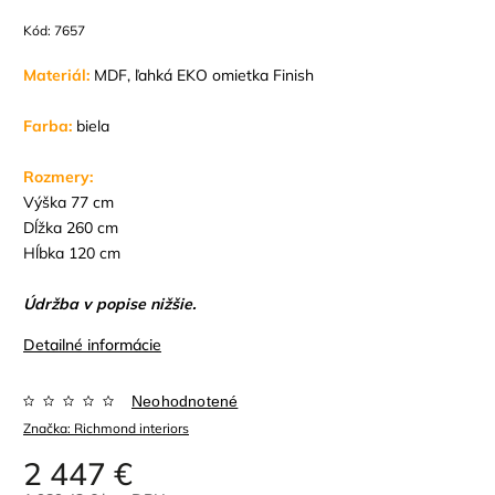
Kód:
7657
Materiál:
MDF, ľahká EKO omietka Finish
Farba:
biela
Rozmery:
Výška 77 cm
Dĺžka 260 cm
Hĺbka 120 cm
Údržba v popise nižšie.
Detailné informácie
Neohodnotené
Značka:
Richmond interiors
2 447 €