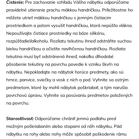
Čistenie:
Pre zachovanie vzhľadu Vášho nábytku odporúčame
pravidelné utieranie prachu mäkkou handričkou. Príležitostne ho
môžete utrieť mäkkou handričkou s jemným čistiacim
prostriedkom a potom vysušiť handričkou, ktorá nepúšťa vlákna.
Nepoužívajte čistiace prostriedky na báze silikónu,
rozpúšťadiel/alkoholu. Rozliatu tekutinu ihneď odstráňte suchou
bielou handričkou a očistite navlhčenou handričkou. Rozliata
tekutina musí byť odstránená ihneď, nakoľko dlhodobé
pôsobenie tekutiny na povrchu povedie k vzniku škvŕn na
nábytku. Nepokladajte na nábytok horúce predmety, ako sú
hrnce, panvice, sviečky a vosk z nich a pod. Vyhnite sa ostrým
predmetom, ktoré by mohli nábytok poškriabať, a tým narušia
povrchovú úpravu. Vyhnite sa posúvaniu predmetov položených
na povrchu.
Starostlivosť:
Odporúčame chrániť jemnú podlahu pred
možným poškriabaním alebo stopami od nôh nábytku. Pád
nábytku na rohy alebo nohy môže spôsobiť poškodenie rámu