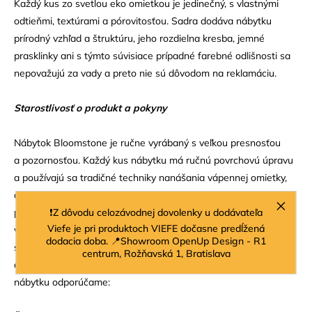
Každý kus zo svetlou eko omietkou je jedinečný, s vlastnými
odtieňmi, textúrami a pórovitosťou. Sadra dodáva nábytku
prírodný vzhľad a štruktúru, jeho rozdielna kresba, jemné
prasklinky ani s týmto súvisiace prípadné farebné odlišnosti sa
nepovažujú za vady a preto nie sú dôvodom na reklamáciu.
Starostlivosť o produkt a pokyny
Nábytok Bloomstone je ručne vyrábaný s veľkou presnosťou
a pozornosťou. Každý kus nábytku má ručnú povrchovú úpravu
a používajú sa tradičné techniky nanášania vápennej omietky,
aby sa zabezpečila pevnosť a dlhá životnosť, všetky nátery sú
❗Z dôvodu celozávodnej dovolenky u dodávateľa
pevné a potravinárskej kvality. To spolu s prirodzenými
Viefe je pri produktoch VIEFE dočasne predĺžená
vlastnosťami, ako sú textúry spôsobené ručným remeselným
dodacia doba. 📍Showroom OpenUp Design - R1
spracovaním, zaisťuje, že každý kus ma svoju vlastnú identitu
centrum, Rožňavská 1, Bratislava
a žiadny kus sa nezhoduje s druhým. Na predĺženie životnosti
nábytku odporúčame: