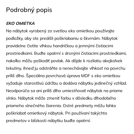
Podrobný popis
EKO OMIETKA
Na nábytok vyrobený zo svetlou eko omietkou používajte
podložky, aby ste predišli poškriabaniu a škvrnám. Nábytok
pravidelne čistite vlhkou handričkou a jemnými čistiacimi
prostriedkami. Buďte opatrní s drsnými čistiacimi prostriedkami,
nakoľko môžu poškodiť povlak. Ak dôjde k rozliatiu akejkoľvek
tekutiny, ihneď ju odstráňte a nenechávajte vlhkosť na povrchu
príliš dlho. Špeciálna povrchová úprava MDF s eko omietkou
vyžaduje starostlivú údržbu a dodáva nábytku jedinečný vzhľad.
Neodporúča sa ani príliš dlho umiestňovať nábytok na priame
slnko. Nábytok môže zmeniť farbu v dôsledku dlhodobého
priameho slnečného žiarenia. Ostré predmety môžu ľahko
poškriabať omietkový nábytok. Pri používaní takýchto
predmetov v blízkosti nábytku buďte opatrní.