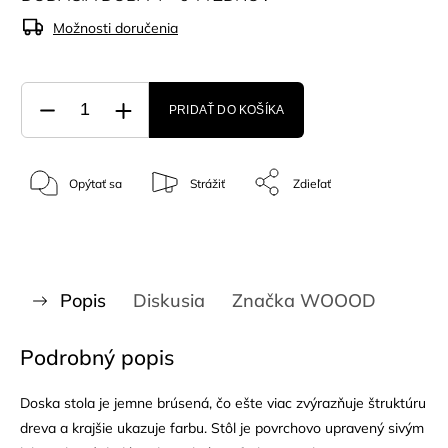
Možnosti doručenia
PRIDAŤ DO KOŠÍKA
Opýtať sa
Strážiť
Zdieľať
Popis
Diskusia
Značka
WOOOD
Podrobný popis
Doska stola je jemne brúsená, čo ešte viac zvýrazňuje štruktúru
dreva a krajšie ukazuje farbu. Stôl je povrchovo upravený sivým