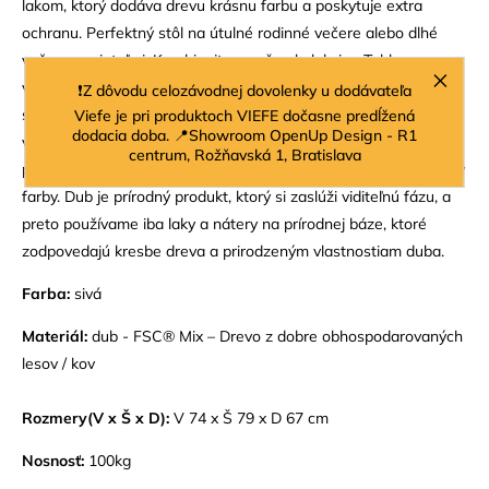
lakom, ktorý dodáva drevu krásnu farbu a poskytuje extra
ochranu. Perfektný stôl na útulné rodinné večere alebo dlhé
večere s priateľmi. Kombinujte s našou kolekciou Tablo a
vytvorte si stôl svojich snov! Materiál Dub sa vyznačuje
❗Z dôvodu celozávodnej dovolenky u dodávateľa
svetlohnedým odtieňom s jemným žltým leskom a jasne
Viefe je pri produktoch VIEFE dočasne predĺžená
dodacia doba. 📍Showroom OpenUp Design - R1
viditeľnými štruktúrami dreva. Dub vo všeobecnosti schne veľmi
centrum, Rožňavská 1, Bratislava
pomaly, čo môže spôsobiť prirodzený proces praskania a zmeny
farby. Dub je prírodný produkt, ktorý si zaslúži viditeľnú fázu, a
preto používame iba laky a nátery na prírodnej báze, ktoré
zodpovedajú kresbe dreva a prirodzeným vlastnostiam duba.
Farba:
sivá
Materiál:
dub -
FSC® Mix – Drevo z dobre obhospodarovaných
lesov / kov
Rozmery
(V x Š x D):
V 74 x Š 79 x D 67 cm
Nosnosť:
100kg