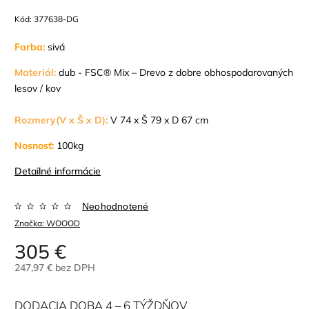
Kód:
377638-DG
Farba:
sivá
Materiál:
dub -
FSC® Mix – Drevo z dobre obhospodarovaných
lesov / kov
Rozmery
(V x Š x D):
V 74 x Š 79 x D 67 cm
Nosnosť:
100kg
Detailné informácie
Neohodnotené
Značka:
WOOOD
305 €
247,97 € bez DPH
DODACIA DOBA 4 – 6 TÝŽDŇOV