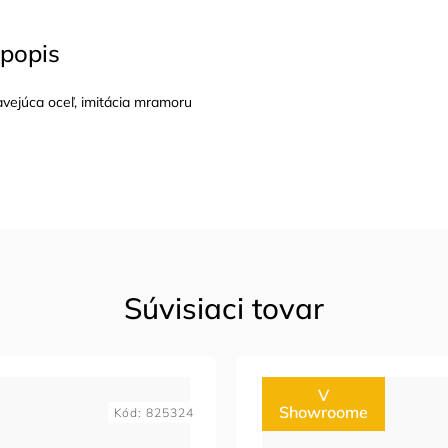
popis
vejúca oceľ, imitácia mramoru
Súvisiaci tovar
V
Showroome
Kód:
825324