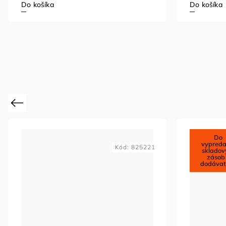
Do košíka
Do košíka
Previous
Do
vypreda
Kód:
825221
skladov
zásob
dodávat