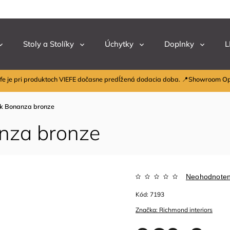
Stoly a Stolíky
Úchytky
Doplnky
L
fe je pri produktoch VIEFE dočasne predĺžená dodacia doba. 📍Showroom O
ík Bonanza bronze
anza bronze
Neohodnote
Kód:
7193
Značka:
Richmond interiors