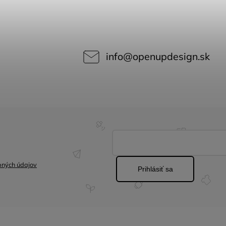
info
@
openupdesign.sk
bných údajov
Prihlásiť sa