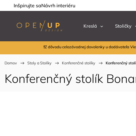
Inšpirujte sa
Návrh interiéru
Kreslá
Stoličky
❗Z dôvodu celozávodnej dovolenky u dodávateľa Vie
Domov
/
Stoly a Stolíky
/
Konferenčné stolíky
/
Konferenčný stol
Konferenčný stolík Bon