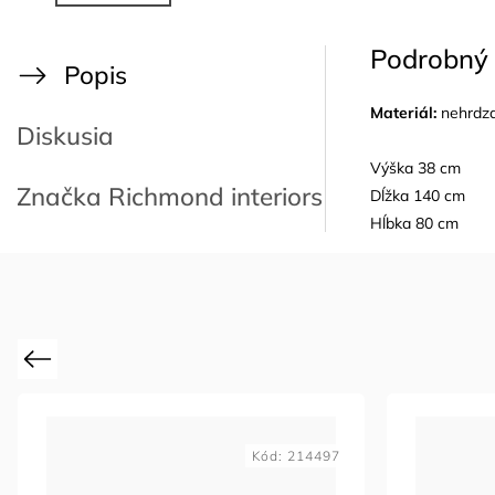
Podrobný 
Popis
Materiál:
nehrdza
Diskusia
Výška 38 cm
Značka
Richmond interiors
Dĺžka 140 cm
Hĺbka 80 cm
Previous
Kód:
214497