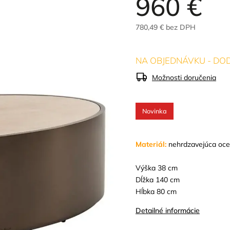
960 €
780,49 € bez DPH
NA OBJEDNÁVKU - DOD
Možnosti doručenia
Novinka
Materiál:
nehrdzavejúca oce
Výška 38 cm
Dĺžka 140 cm
Hĺbka 80 cm
Detailné informácie