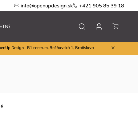
info@openupdesign.sk
+421 905 85 39 18
ETNÝ VÝPREDAJ
Nábytok
Značky
penUp Design - R1 centrum, Rožňavská 1, Bratislava
né