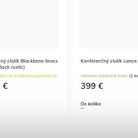
ný stolík Blackbone brass
Konferenčný stolík Lenox
Black rustic)
mácií na info@openupdesign.sk
Skladom posledné kusy!
(1 k
 €
399 €
Do košíka