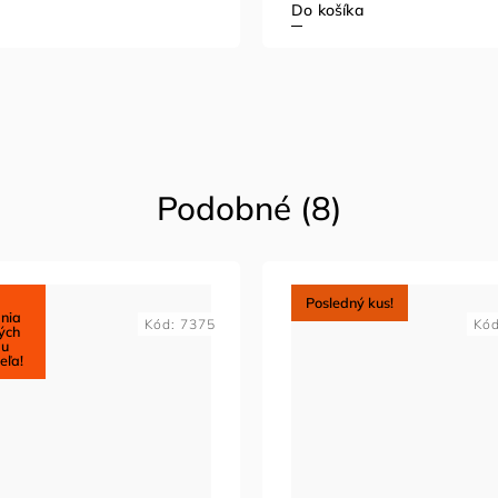
Do košíka
Podobné (8)
Posledný kus!
nia
Kód:
7375
Kó
ých
 u
eľa!