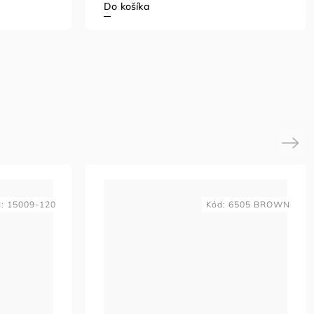
Do košíka
Next
d:
15009-120
Kód:
6505 BROWN