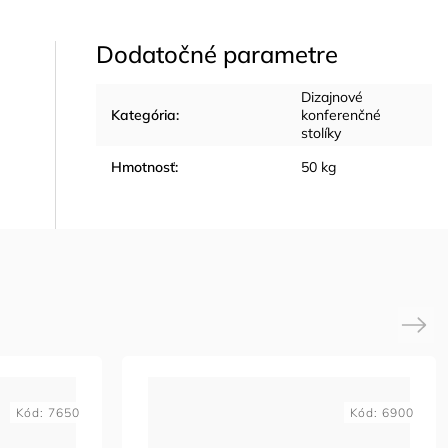
Dodatočné parametre
Dizajnové
Kategória
:
konferenčné
stolíky
Hmotnosť
:
50 kg
Next
Kód:
7650
Kód:
6900