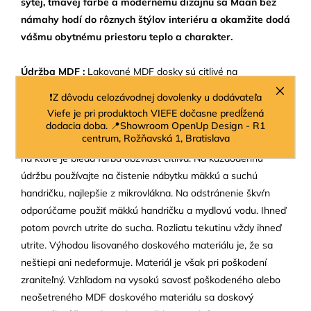
sýtej, tmavej farbe a modernému dizajnu sa Maan bez
námahy hodí do rôznych štýlov interiéru a okamžite dodá
vášmu obytnému priestoru teplo a charakter.
Údržba MDF :
Lakované MDF dosky sú citlivé na
poškriabanie a poškodenie, preto pozor na povrch! Čistiace
❗Z dôvodu celozávodnej dovolenky u dodávateľa
prostriedky s obsahom amoniaku nie sú vhodné na lakované
Viefe je pri produktoch VIEFE dočasne predĺžená
povrchy, pretože acetón, riedidlo a alkohol môžu rozpustiť
dodacia doba. 📍Showroom OpenUp Design - R1
centrum, Rožňavská 1, Bratislava
farbu. Nápoje ako červené víno a káva obsahujú pigmenty,
na ktoré je bledá farba obzvlášť citlivá. Na každodennú
údržbu používajte na čistenie nábytku mäkkú a suchú
handričku, najlepšie z mikrovlákna. Na odstránenie škvŕn
odporúčame použiť mäkkú handričku a mydlovú vodu. Ihneď
potom povrch utrite do sucha. Rozliatu tekutinu vždy ihneď
utrite.
Výhodou lisovaného doskového materiálu je, že sa
neštiepi ani nedeformuje. Materiál je však pri poškodení
zraniteľný. Vzhľadom na vysokú savosť poškodeného alebo
neošetreného MDF doskového materiálu sa doskový