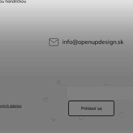
tou handričkou
info
@
openupdesign.sk
bných údajov
Prihlásiť sa