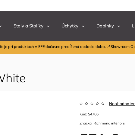
Stoly a Stolíky
Úchytky
Doplnky
L
fe je pri produktoch VIEFE dočasne predĺžená dodacia doba. 📍Showroom O
White
Neohodnote
Kód:
S4706
Značka:
Richmond interiors