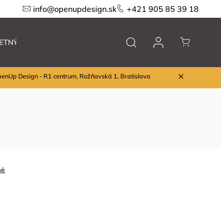
info@openupdesign.sk
+421 905 85 39 18
ETNÝ VÝPREDAJ
Nábytok
Značky
penUp Design - R1 centrum, Rožňavská 1, Bratislava
né