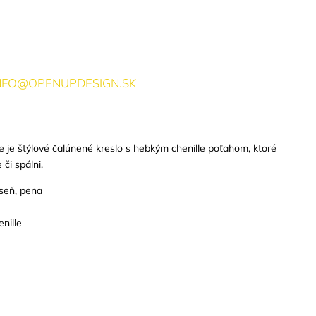
INFO@OPENUPDESIGN.SK
 je štýlové čalúnené kreslo s hebkým chenille poťahom, ktoré
či spálni.
seň, pena
nille