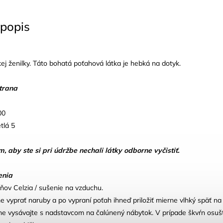
popis
žkej ženilky. Táto bohatá poťahová látka je hebká na dotyk.
strana
00
tlá 5
aby ste si pri údržbe nechali látky odborne vyčistiť.
enia
ňov Celzia / sušenie na vzduchu.
vyprať naruby a po vypraní poťah ihneď priložiť mierne vlhký späť na
lne vysávajte s nadstavcom na čalúnený nábytok. V prípade škvŕn osuš