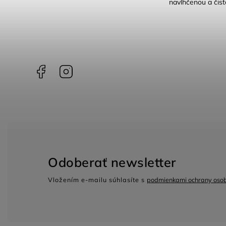
navlhčenou a čis
Facebook
Instagram
Odoberať newsletter
Vložením e-mailu súhlasíte s
podmienkami ochrany oso