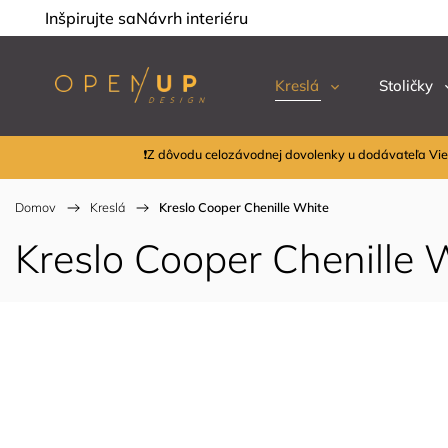
Inšpirujte sa
Návrh interiéru
Kreslá
Stoličky
❗Z dôvodu celozávodnej dovolenky u dodávateľa Vie
Domov
/
Kreslá
/
Kreslo Cooper Chenille White
Kreslo Cooper Chenille 