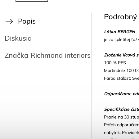
Podrobný 
Popis
Látka BERGEN
Diskusia
je zo spletitej ťa
Značka
Richmond interiors
Zloženie lícová 
100 % PES
Martindale 100 0
Farba stálosť: Sve
Odporúčame vám, 
Špecifikácie čist
Pranie na 30 stup
Poťah odporúčame 
nábytok. Pravide