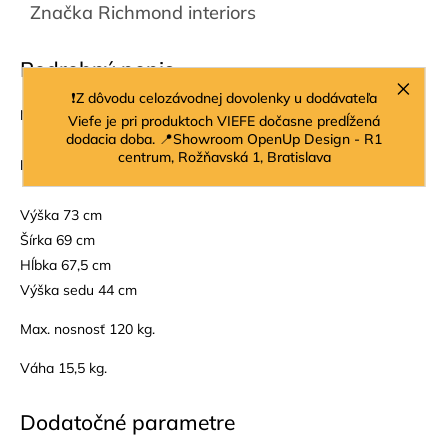
Značka
Richmond interiors
Podrobný popis
❗Z dôvodu celozávodnej dovolenky u dodávateľa
Materiál:
100% polyester, buk, PU pena
Viefe je pri produktoch VIEFE dočasne predĺžená
dodacia doba. 📍Showroom OpenUp Design - R1
centrum, Rožňavská 1, Bratislava
Farba:
hazel
Výška 73 cm
Šírka 69 cm
Hĺbka 67,5 cm
Výška sedu 44 cm
Max. nosnosť 120 kg.
Váha 15,5 kg.
Dodatočné parametre