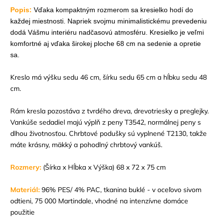
Popis:
Vďaka kompaktným rozmerom sa kresielko hodí do
každej miestnosti. Napriek svojmu minimalistickému prevedeniu
dodá Vášmu interiéru nadčasovú atmosféru. Kresielko je veľmi
komfortné aj vďaka širokej ploche 68 cm na sedenie a opretie
sa.
Kreslo má výšku sedu 46 cm, šírku sedu 65 cm a hĺbku sedu 48
cm.
Rám kresla pozostáva z tvrdého dreva, drevotriesky a preglejky.
Vankúše sedadiel majú výplň z peny T3542, normálnej peny s
dlhou životnosťou. Chrbtové podušky sú vyplnené T2130, takže
máte krásny, mäkký a pohodlný chrbtový vankúš.
Rozmery:
(Šírka x Hĺbka x Výška) 68 x 72 x 75 cm
Materiál:
96% PES/ 4% PAC, tkanina buklé - v oceľovo sivom
odtieni, 75 000 Martindale, vhodné na intenzívne domáce
použitie