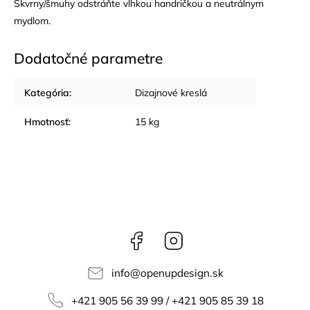
Škvrny/šmuhy odstráňte vlhkou handričkou a neutrálnym
mydlom.
Dodatočné parametre
Kategória
:
Dizajnové kreslá
Hmotnosť
:
15 kg
Facebook
Instagram
info
@
openupdesign.sk
+421 905 56 39 99 / +421 905 85 39 18