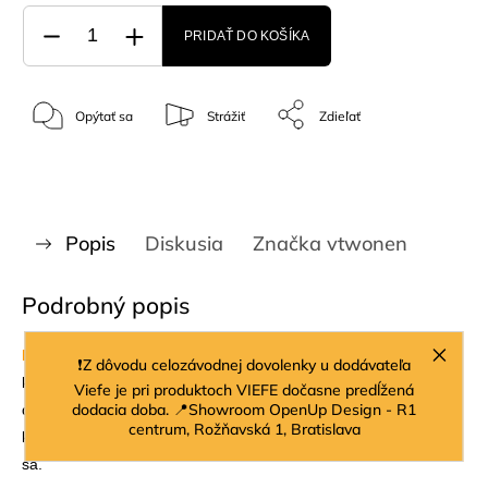
PRIDAŤ DO KOŠÍKA
Opýtať sa
Strážiť
Zdieľať
Popis
Diskusia
Značka
vtwonen
Podrobný popis
Popis:
Vďaka kompaktným rozmerom sa kresielko hodí do
❗Z dôvodu celozávodnej dovolenky u dodávateľa
každej miestnosti. Napriek svojmu minimalistickému prevedeniu
Viefe je pri produktoch VIEFE dočasne predĺžená
dodacia doba. 📍Showroom OpenUp Design - R1
dodá Vášmu interiéru nadčasovú atmosféru. Kresielko je veľmi
centrum, Rožňavská 1, Bratislava
komfortné aj vďaka širokej ploche 68 cm na sedenie a opretie
sa.