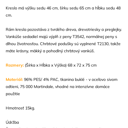
Kreslo má výšku sedu 46 cm, šírku sedu 65 cm a hĺbku sedu 48
cm.
Rám kresla pozostáva z tvrdého dreva, drevotriesky a preglejky.
Vankúše sedadiel majú výplň z peny T3542, normálnej peny s
dlhou životnosťou. Chrbtové podušky sú vyplnené T2130, takže
máte krásny, mäkký a pohodlný chrbtový vankúš.
Rozmery:
(Šírka x Hĺbka x Výška) 68 x 72 x 75 cm
Materiál:
96% PES/ 4% PAC, tkanina buklé - v oceľovo sivom
odtieni, 75 000 Martindale, vhodné na intenzívne domáce
použitie
Hmotnosť 15kg.
Údržba