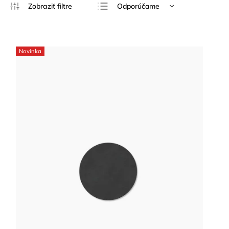
Odporúčame
Najlacnejšie
Najdrahšie
Novinka
Najpredávanejšie
Abecedne