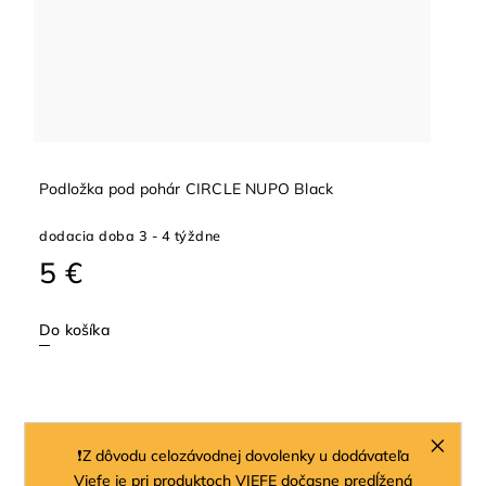
Podložka pod pohár CIRCLE NUPO Black
dodacia doba 3 - 4 týždne
5 €
Do košíka
❗Z dôvodu celozávodnej dovolenky u dodávateľa
Viefe je pri produktoch VIEFE dočasne predĺžená