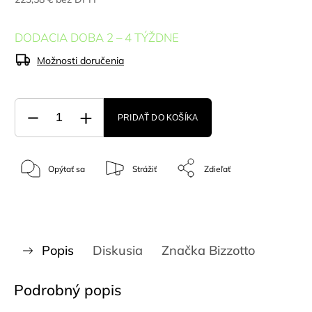
DODACIA DOBA 2 – 4 TÝŽDNE
Možnosti doručenia
PRIDAŤ DO KOŠÍKA
Opýtať sa
Strážiť
Zdieľať
Popis
Diskusia
Značka
Bizzotto
Podrobný popis