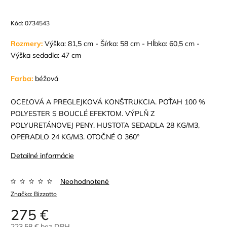
Kód:
0734543
Rozmery:
Výška: 81,5 cm - Šírka: 58 cm - Hĺbka: 60,5 cm -
Výška sedadla: 47 cm
Farba:
béžová
OCEĽOVÁ A PREGLEJKOVÁ KONŠTRUKCIA. POŤAH 100 %
POLYESTER S BOUCLÉ ​​EFEKTOM. VÝPLŇ Z
POLYURETÁNOVEJ PENY. HUSTOTA SEDADLA 28 KG/M3,
OPERADLO 24 KG/M3. OTOČNÉ O 360°
Detailné informácie
Neohodnotené
Značka:
Bizzotto
275 €
223,58 € bez DPH