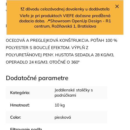
Rozmery:
Výška: 81,5 cm - Šírka: 58 cm - Hĺbka: 60,5 cm -
❗Z dôvodu celozávodnej dovolenky u dodávateľa
Výška sedadla: 47 cm
Viefe je pri produktoch VIEFE dočasne predĺžená
dodacia doba. 📍Showroom OpenUp Design - R1
Farba:
béžová
centrum, Rožňavská 1, Bratislava
OCEĽOVÁ A PREGLEJKOVÁ KONŠTRUKCIA. POŤAH 100 %
POLYESTER S BOUCLÉ ​​EFEKTOM. VÝPLŇ Z
POLYURETÁNOVEJ PENY. HUSTOTA SEDADLA 28 KG/M3,
OPERADLO 24 KG/M3. OTOČNÉ O 360°
Dodatočné parametre
Jedálenské stoličky s
Kategória
:
podrúčkami
Hmotnosť
:
10 kg
Color
:
piesková
Filtrovanie podľa