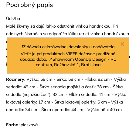
Podrobný popis
Údržba
Malé škvrny sa dajú ľahko odstrániť vlhkou handričkou. Pri
odolných škvrnách sa odporúča látku utrieť vlhkou handričkou a
neutrálnym šampónom na čalúnenie. Postupom času sa na
❗Z dôvodu celozávodnej dovolenky u dodávateľa
často používaných miestach môže vytvoriť lesklý povrch
Viefe je pri produktoch VIEFE dočasne predĺžená
sedadla. Pre dlhotrvajúcu ochranu pred škvrnami je možné látku
dodacia doba. 📍Showroom OpenUp Design - R1
impregnovať.
centrum, Rožňavská 1, Bratislava
Rozmery:
Výška: 58 cm - Šírka: 58 cm - Hĺbka: 82 cm - Výška
sedadla: 49 cm - Šírka sedadla (najširšia časť): 38 cm - Šírka
sedadla (najužšia časť): 32 cm - Hĺbka sedadla: 41 cm - Výška
lakťovej opierky: 17 cm - Šírka lakťovej opierky: 6 cm - Výška
operadla: 34 cm - Šírka operadla: 44 cm - Výška nôh: 40 cm
Farba:
piesková