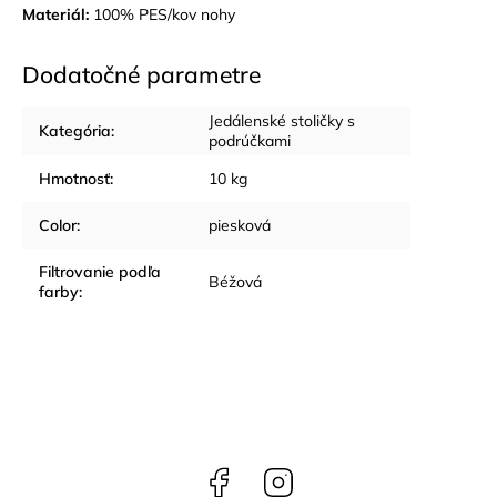
Materiál:
100% PES/kov nohy
Dodatočné parametre
Jedálenské stoličky s
Kategória
:
podrúčkami
Hmotnosť
:
10 kg
Color
:
piesková
Filtrovanie podľa
Béžová
farby
:
Facebook
Instagram