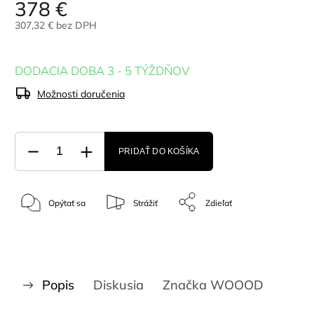
378 €
307,32 € bez DPH
DODACIA DOBA 3 - 5 TÝŽDŇOV
Možnosti doručenia
PRIDAŤ DO KOŠÍKA
Opýtať sa
Strážiť
Zdieľať
Popis
Diskusia
Značka
WOOOD