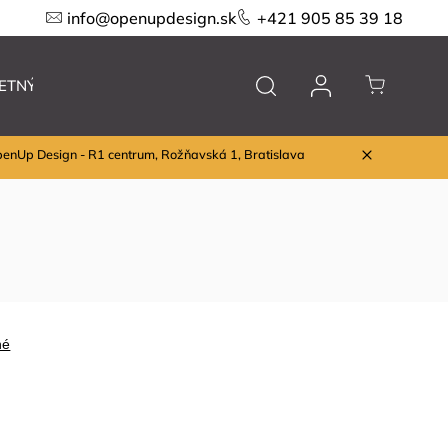
info@openupdesign.sk
+421 905 85 39 18
ETNÝ VÝPREDAJ
Nábytok
Značky
penUp Design - R1 centrum, Rožňavská 1, Bratislava
né