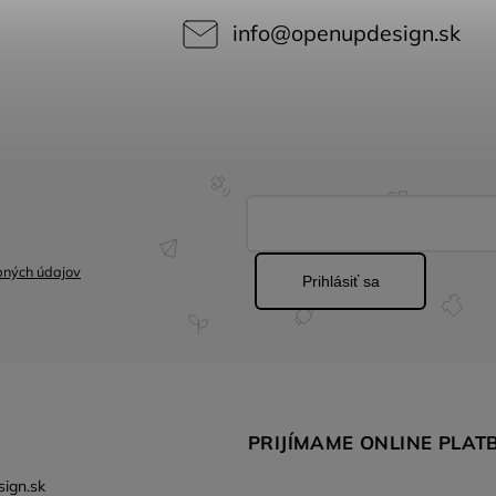
info
@
openupdesign.sk
bných údajov
Prihlásiť sa
PRIJÍMAME ONLINE PLAT
ign.sk