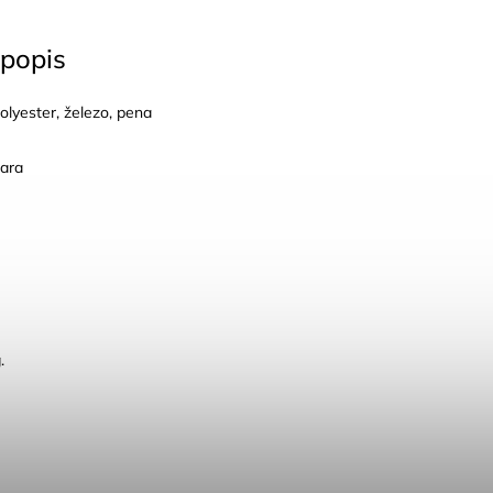
popis
lyester, železo, pena
ara
.