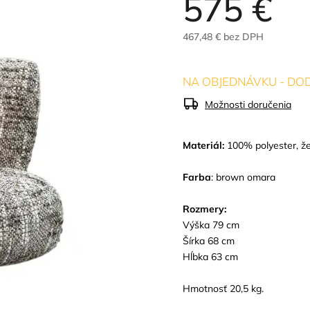
575 €
467,48 € bez DPH
NA OBJEDNÁVKU - DOD
Možnosti doručenia
Materiál:
100% polyester, že
Farba
:
brown omara
Rozmery:
Výška 79 cm
Šírka 68 cm
Hĺbka 63 cm
Hmotnosť 20,5 kg.