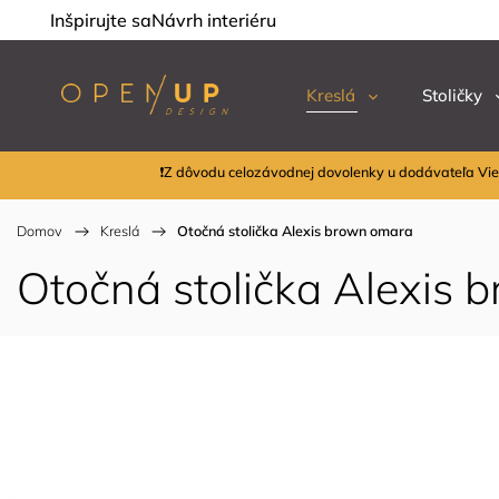
Inšpirujte sa
Návrh interiéru
Kreslá
Stoličky
❗Z dôvodu celozávodnej dovolenky u dodávateľa Vie
Domov
/
Kreslá
/
Otočná stolička Alexis brown omara
Otočná stolička Alexis