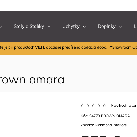
Stoly a Stolíky
Úchytky
Doplnky
L
fe je pri produktoch VIEFE dočasne predĺžená dodacia doba. 📍Showroom O
 brown omara
Neohodnote
Kód:
S4779 BROWN OMARA
Značka:
Richmond interiors