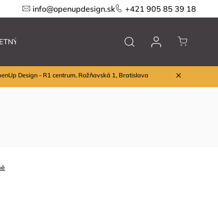
info@openupdesign.sk
+421 905 85 39 18
ETNÝ VÝPREDAJ
Nábytok
Značky
penUp Design - R1 centrum, Rožňavská 1, Bratislava
né