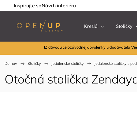
Inšpirujte sa
Návrh interiéru
Kreslá
Stoličky
❗Z dôvodu celozávodnej dovolenky u dodávateľa Vie
Domov
/
Stoličky
/
Jedálenské stoličky
/
Jedálenské stoličky s po
Otočná stolička Zendaya