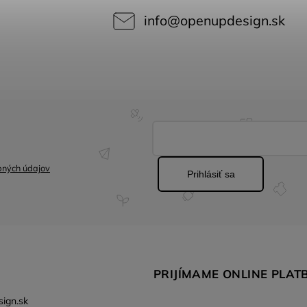
info
@
openupdesign.sk
bných údajov
Prihlásiť sa
PRIJÍMAME ONLINE PLAT
ign.sk