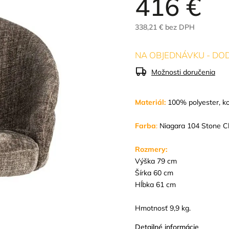
416 €
338,21 € bez DPH
NA OBJEDNÁVKU - DOD
Možnosti doručenia
Materiál:
100% polyester, ko
Farba
:
Niagara 104 Stone Ch
Rozmery:
Výška 79 cm
Šírka 60 cm
Hĺbka 61 cm
Hmotnosť 9,9 kg.
Detailné informácie