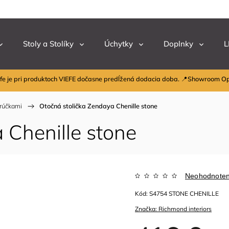
Stoly a Stolíky
Úchytky
Doplnky
L
fe je pri produktoch VIEFE dočasne predĺžená dodacia doba. 📍Showroom O
drúčkami
/
Otočná stolička Zendaya Chenille stone
 Chenille stone
Neohodnote
Kód:
S4754 STONE CHENILLE
Značka:
Richmond interiors