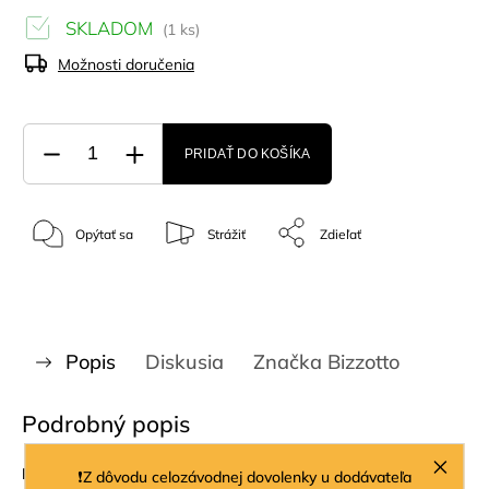
SKLADOM
(1 ks)
Možnosti doručenia
PRIDAŤ DO KOŠÍKA
Opýtať sa
Strážiť
Zdieľať
Popis
Diskusia
Značka
Bizzotto
Podrobný popis
Rozmery:
Výška: 44,5 cm - Šírka: 44,5 cm - Hĺbka: 44,5 cm
❗Z dôvodu celozávodnej dovolenky u dodávateľa