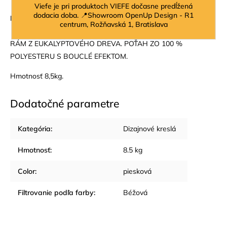
Viefe je pri produktoch VIEFE dočasne predĺžená
dodacia doba. 📍Showroom OpenUp Design - R1
Farba:
béžová
centrum, Rožňavská 1, Bratislava
RÁM Z EUKALYPTOVÉHO DREVA. POŤAH ZO 100 %
POLYESTERU S BOUCLÉ ​​EFEKTOM.
Hmotnosť 8,5kg.
Dodatočné parametre
Kategória
:
Dizajnové kreslá
Hmotnosť
:
8.5 kg
Color
:
piesková
Filtrovanie podľa farby
:
Béžová