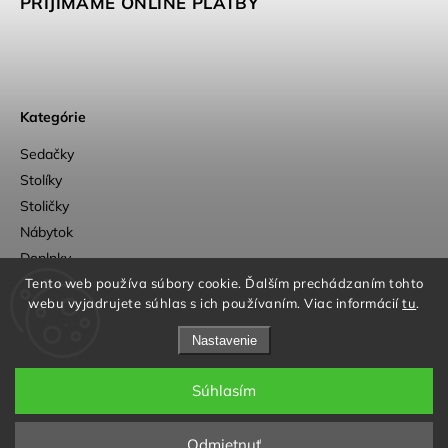
PRIJÍMAME ONLINE PLATBY
Kategórie
Sedačky
Stolíky
Stoličky
Nábytok
Doplnky
Outlet
Tento web používa súbory cookie. Ďalším prechádzaním tohto
webu vyjadrujete súhlas s ich používaním. Viac informácií
tu
.
Nastavenie
Súhlasím
a
Adatelier
Copyright 2026
OpenUp Design
. Všetky práva vyhradené.
Odmietnuť