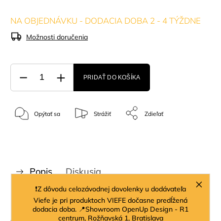
NA OBJEDNÁVKU - DODACIA DOBA 2 - 4 TÝŽDNE
Možnosti doručenia
PRIDAŤ DO KOŠÍKA
Opýtať sa
Strážiť
Zdieľať
Popis
Diskusia
❗Z dôvodu celozávodnej dovolenky u dodávateľa
Značka
Richmond interiors
Viefe je pri produktoch VIEFE dočasne predĺžená
dodacia doba. 📍Showroom OpenUp Design - R1
centrum, Rožňavská 1, Bratislava