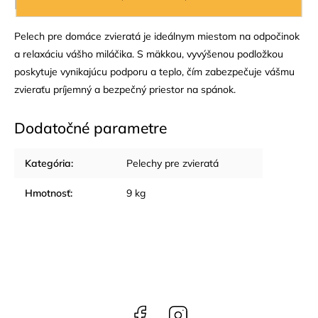
Podrobný popis
Pelech pre domáce zvieratá je ideálnym miestom na odpočinok
a relaxáciu vášho miláčika. S mäkkou, vyvýšenou podložkou
poskytuje vynikajúcu podporu a teplo, čím zabezpečuje vášmu
zvieraťu príjemný a bezpečný priestor na spánok.
Dodatočné parametre
Kategória
:
Pelechy pre zvieratá
Hmotnosť
:
9 kg
Facebook
Instagram