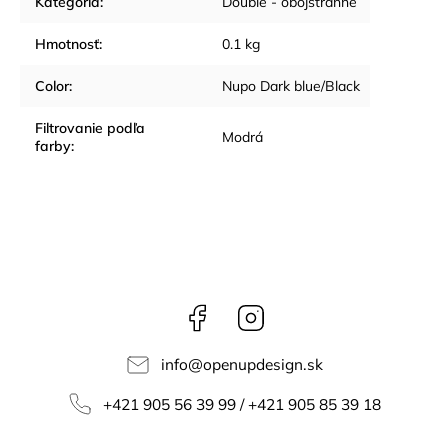
Kategória
:
Double - obojstranné
Hmotnosť
:
0.1 kg
Color
:
Nupo Dark blue/Black
Filtrovanie podľa
Modrá
farby
:
Facebook
Instagram
info
@
openupdesign.sk
+421 905 56 39 99 / +421 905 85 39 18