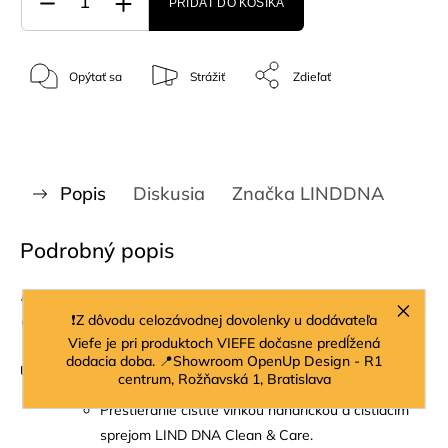
PRIDAŤ DO KOŠÍKA
Opýtať sa
Strážiť
Zdieľať
Popis
Diskusia
Značka
LINDDNA
Podrobný popis
Prestieranie je vyrobené z recyklovanej kože s certifikátom
❗Z dôvodu celozávodnej dovolenky u dodávateľa
OEKO-TEX. Zahŕňa kvalitu, funkčnosť a udržateľnosť zároveň.
Viefe je pri produktoch VIEFE dočasne predĺžená
dodacia doba. 📍Showroom OpenUp Design - R1
Údržba:
centrum, Rožňavská 1, Bratislava
Prestieranie čistite vlhkou handričkou a čistiacim
sprejom LIND DNA Clean & Care.