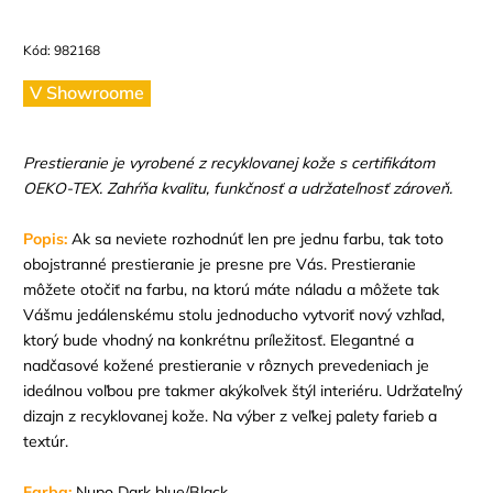
Kód:
982168
V Showroome
Prestieranie je vyrobené z recyklovanej kože s certifikátom
OEKO-TEX. Zahŕňa kvalitu, funkčnosť a udržateľnosť zároveň.
Popis:
Ak sa neviete rozhodnúť len pre jednu farbu, tak toto
obojstranné prestieranie je presne pre Vás. Prestieranie
môžete otočiť na farbu, na ktorú máte náladu a môžete tak
Vášmu jedálenskému stolu jednoducho vytvoriť nový vzhľad,
ktorý bude vhodný na konkrétnu príležitosť. Elegantné a
nadčasové kožené prestieranie v rôznych prevedeniach je
ideálnou voľbou pre takmer akýkoľvek štýl interiéru. Udržateľný
dizajn z recyklovanej kože. Na výber z veľkej palety farieb a
textúr.
Farba:
Nupo Dark blue/Black