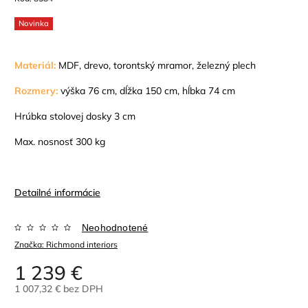
Novinka
M
ateriál:
MDF, drevo, torontský mramor, železný plech
Rozmery:
výška 76 cm, dĺžka 150 cm, hĺbka 74 cm
Hrúbka stolovej dosky 3 cm
Max. nosnosť 300 kg
Detailné informácie
Neohodnotené
Značka:
Richmond interiors
1 239 €
1 007,32 € bez DPH