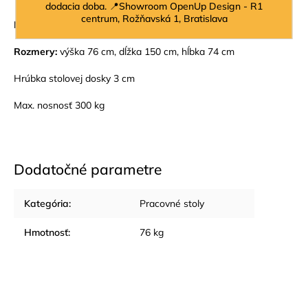
dodacia doba. 📍Showroom OpenUp Design - R1
centrum, Rožňavská 1, Bratislava
Materiál:
MDF, drevo, torontský mramor, železný plech
Rozmery:
výška 76 cm, dĺžka 150 cm, hĺbka 74 cm
Hrúbka stolovej dosky 3 cm
Max. nosnosť 300 kg
Dodatočné parametre
Kategória
:
Pracovné stoly
Hmotnosť
:
76 kg