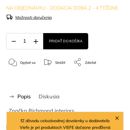
NA OBJEDNÁVKU - DODACIA DOBA 2 - 4 TÝŽDNE
Možnosti doručenia
PRIDAŤ DO KOŠÍKA
Opýtať sa
Strážiť
Zdieľať
Popis
Diskusia
Značka
Richmond interiors
❗Z dôvodu celozávodnej dovolenky u dodávateľa
Podrobný popis
Viefe je pri produktoch VIEFE dočasne predĺžená