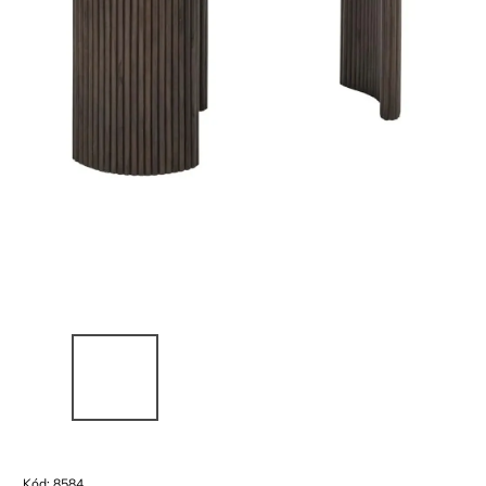
Kód:
8584