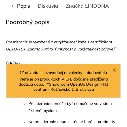
Popis
Diskusia
Značka
LINDDNA
Podrobný popis
Prestieranie je vyrobené z recyklovanej kože s certifikátom
OEKO-TEX. Zahŕňa kvalitu, funkčnosť a udržateľnosť zároveň.
Údržba:
❗Z dôvodu celozávodnej dovolenky u dodávateľa
Prestieranie čistite vlhkou handričkou a čistiacim
Viefe je pri produktoch VIEFE dočasne predĺžená
sprejom LIND DNA Clean & Care.
dodacia doba. 📍Showroom OpenUp Design - R1
centrum, Rožňavská 1, Bratislava
Nevhodné do umývačky riadu.
Prestieranie nemôže byť namočené vo vode a
čistené mydlom.
Na prestieranie neumiestňujte horúce predmety