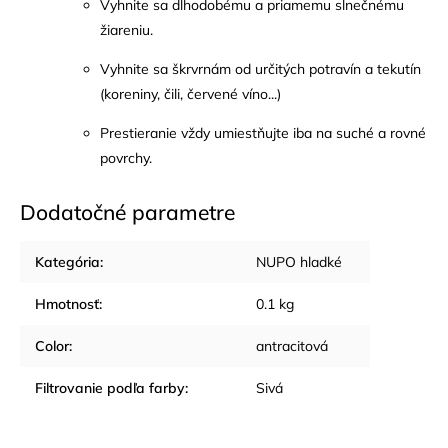
Vyhnite sa dlhodobému a priamemu slnečnému
žiareniu.
Vyhnite sa škrvrnám od určitých potravín a tekutín
(koreniny, čili, červené víno...)
Prestieranie vždy umiestňujte iba na suché a rovné
povrchy.
Dodatočné parametre
Kategória
:
NUPO hladké
Hmotnosť
:
0.1 kg
Color
:
antracitová
Filtrovanie podľa farby
:
Sivá