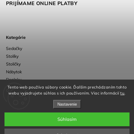
PRIJÍMAME ONLINE PLATBY
Kategórie
Sedačky
Stolíky
Stoličky
Nábytok
Doplnky
Outlet
Tento web používa súbory cookie. Ďalším prechádzaním tohto
webu vyjadrujete súhlas s ich používaním. Viac informácií
tu
.
Nastavenie
Súhlasím
a
Adatelier
Copyright 2026
OpenUp Design
. Všetky práva vyhradené.