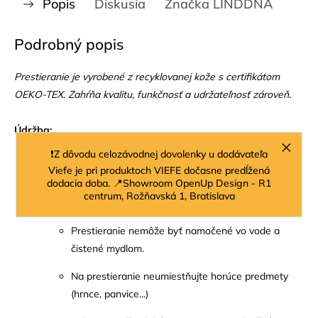
Popis
Diskusia
Značka
LINDDNA
Podrobný popis
Prestieranie je vyrobené z recyklovanej kože s certifikátom
OEKO-TEX. Zahŕňa kvalitu, funkčnosť a udržateľnosť zároveň.
Údržba:
❗Z dôvodu celozávodnej dovolenky u dodávateľa
Prestieranie čistite vlhkou handričkou a čistiacim
Viefe je pri produktoch VIEFE dočasne predĺžená
sprejom LIND DNA Clean & Care.
dodacia doba. 📍Showroom OpenUp Design - R1
centrum, Rožňavská 1, Bratislava
Nevhodné do umývačky riadu.
Prestieranie nemôže byť namočené vo vode a
čistené mydlom.
Na prestieranie neumiestňujte horúce predmety
(hrnce, panvice...)