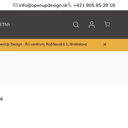
info@openupdesign.sk
+421 905 85 39 18
ETNÝ VÝPREDAJ
Nábytok
Značky
penUp Design - R1 centrum, Rožňavská 1, Bratislava
né