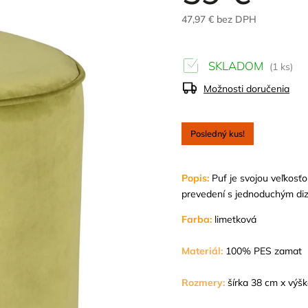
47,97 € bez DPH
SKLADOM
(1 ks)
Možnosti doručenia
Posledný kus!
Popis:
Puf je svojou veľkos
prevedení s jednoduchým diza
Farba:
limetková
Materiál:
100% PES zamat
Rozmery:
šírka 38 cm x výš