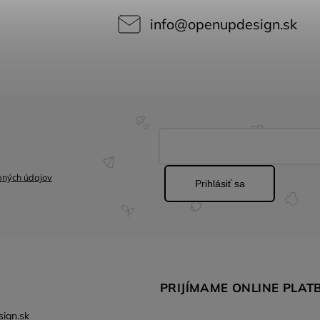
info
@
openupdesign.sk
bných údajov
Prihlásiť sa
PRIJÍMAME ONLINE PLAT
ign.sk