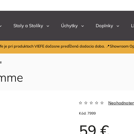
Stoly a Stolíky
Úchytky
Doplnky
L
fe je pri produktoch VIEFE dočasne predĺžená dodacia doba. 📍Showroom O
me
pomme
Neohodnote
Kód:
7999
59 €