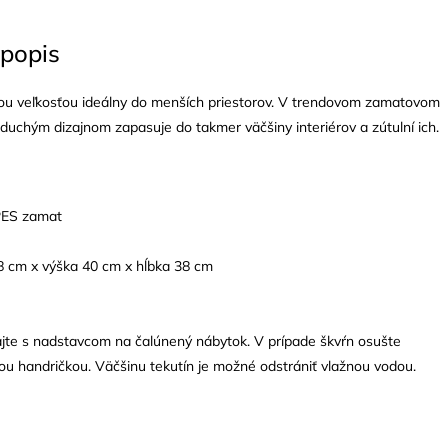
popis
jou veľkosťou ideálny do menších priestorov. V trendovom zamatovom
duchým dizajnom zapasuje do takmer väčšiny interiérov a zútulní ich.
ES zamat
38 cm x výška 40 cm x hĺbka 38 cm
ajte s nadstavcom na čalúnený nábytok. V prípade škvŕn osušte
ou handričkou. Väčšinu tekutín je možné odstrániť vlažnou vodou.