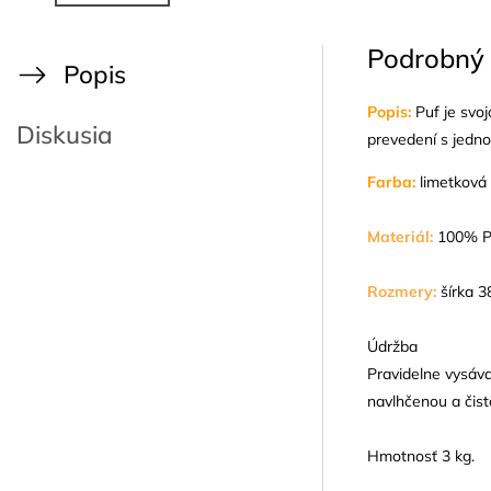
Podrobný 
Popis
Popis:
Puf je svo
Diskusia
prevedení s jedno
Farba:
limetková
Materiál:
100% P
Rozmery:
šírka 
Údržba
Pravidelne vysáv
navlhčenou a čist
Hmotnosť 3 kg.