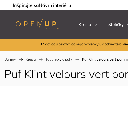
Inšpirujte sa
Návrh interiéru
Kreslá
Stoličky
❗Z dôvodu celozávodnej dovolenky u dodávateľa Vie
Domov
/
Kreslá
/
Taburetky a pufy
/
Puf Klint velours vert pom
Puf Klint velours vert 