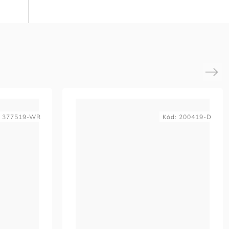
Next
:
377519-WR
Kód:
200419-D