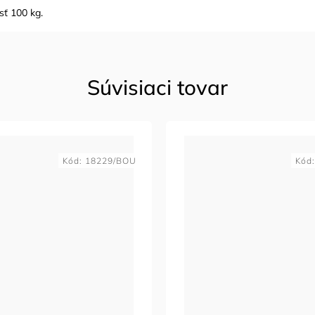
ť 100 kg.
Súvisiaci tovar
Kód:
18229/BOU
Kód