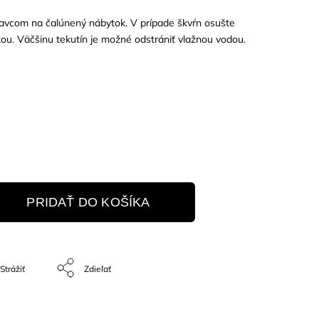
tavcom na čalúnený nábytok. V prípade škvŕn osušte
ou. Väčšinu tekutín je možné odstrániť vlažnou vodou.
PRIDAŤ DO KOŠÍKA
Strážiť
Zdieľať