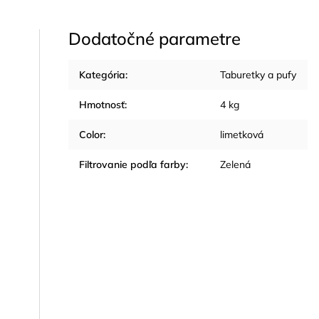
Dodatočné parametre
Kategória
:
Taburetky a pufy
Hmotnosť
:
4 kg
Color
:
limetková
Filtrovanie podľa farby
:
Zelená