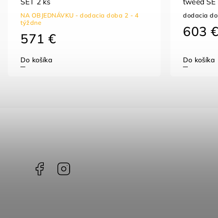
SET 2 ks
tweed SET
NA OBJEDNÁVKU - dodacia doba 2 - 4
dodacia do
týždne
603 
571 €
Do košíka
Do košíka
Facebook
Instagram