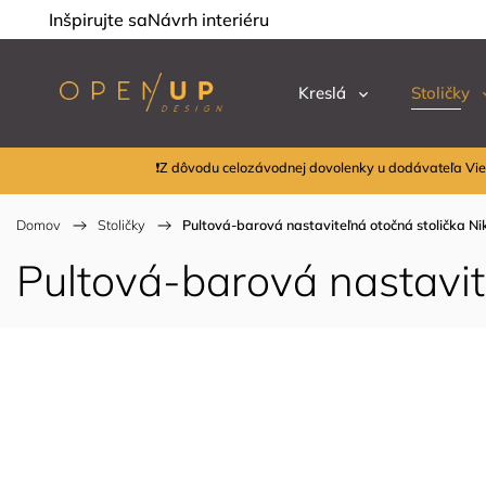
Inšpirujte sa
Návrh interiéru
Kreslá
Stoličky
❗Z dôvodu celozávodnej dovolenky u dodávateľa Vie
Domov
/
Stoličky
/
Pultová-barová nastaviteľná otočná stolička Nik
Pultová-barová nastavite