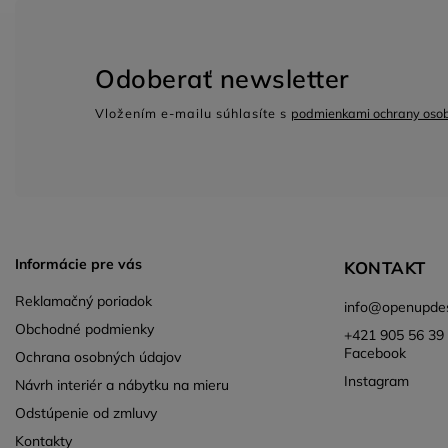
Odoberať newsletter
Vložením e-mailu súhlasíte s
podmienkami ochrany oso
Informácie pre vás
KONTAKT
Reklamačný poriadok
info
@
openupdes
Obchodné podmienky
+421 905 56 39 
Facebook
Ochrana osobných údajov
Instagram
Návrh interiér a nábytku na mieru
Odstúpenie od zmluvy
Kontakty