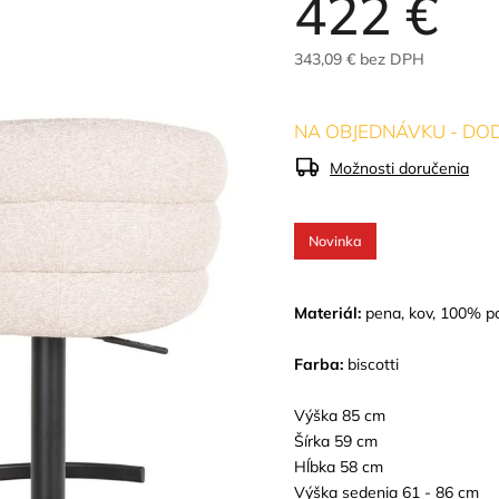
422 €
343,09 € bez DPH
NA OBJEDNÁVKU - DOD
Možnosti doručenia
Novinka
Materiál:
pena, kov, 100% po
Farba:
biscotti
Výška 85 cm
Šírka 59 cm
Hĺbka 58 cm
Výška sedenia 61 - 86 cm