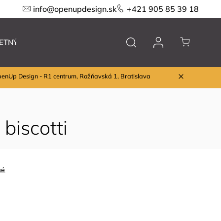
info@openupdesign.sk
+421 905 85 39 18
ETNÝ VÝPREDAJ
Nábytok
Značky
penUp Design - R1 centrum, Rožňavská 1, Bratislava
biscotti
né