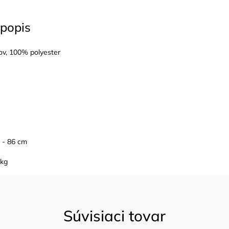
popis
ov, 100% polyester
 - 86 cm
0kg
Súvisiaci tovar