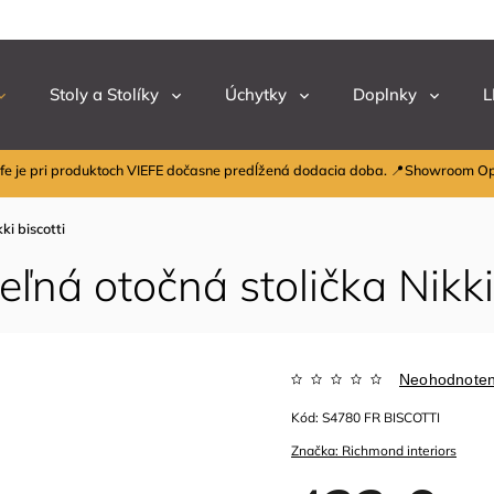
Stoly a Stolíky
Úchytky
Doplnky
L
fe je pri produktoch VIEFE dočasne predĺžená dodacia doba. 📍Showroom O
ki biscotti
ľná otočná stolička Nikki 
Neohodnote
Kód:
S4780 FR BISCOTTI
Značka:
Richmond interiors