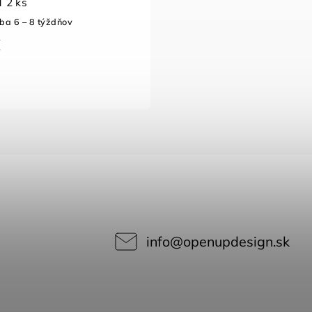
 2 ks
ba 6 – 8 týždňov
€
info
@
openupdesign.sk