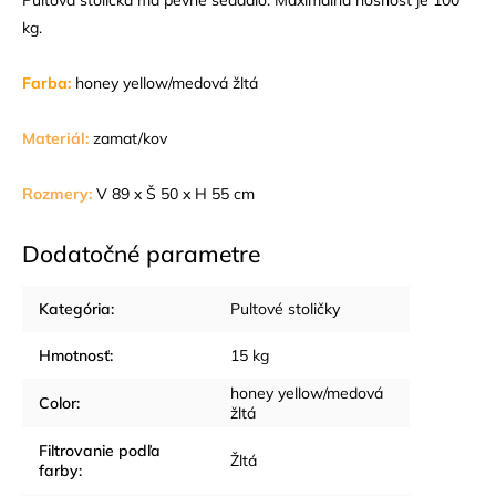
Pultová stolička má pevné sedadlo. Maximálna nosnosť je 100
kg.
Farba:
honey yellow/medová žltá
Materiál:
zamat/kov
Rozmery:
V 89 x Š 50 x H 55 cm
Dodatočné parametre
Kategória
:
Pultové stoličky
Hmotnosť
:
15 kg
honey yellow/medová
Color
:
žltá
Filtrovanie podľa
Žltá
farby
: