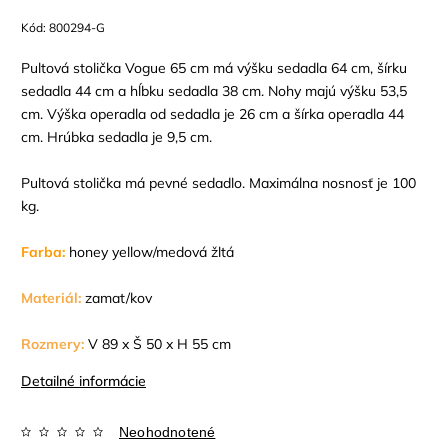
Kód:
800294-G
Pultová stolička Vogue 65 cm má výšku sedadla 64 cm, šírku
sedadla 44 cm a hĺbku sedadla 38 cm. Nohy majú výšku 53,5
cm. Výška operadla od sedadla je 26 cm a šírka operadla 44
cm. Hrúbka sedadla je 9,5 cm.
Pultová stolička má pevné sedadlo. Maximálna nosnosť je 100
kg.
Farba:
honey yellow/medová žltá
Materiál:
zamat/kov
Rozmery:
V 89 x Š 50 x H 55 cm
Detailné informácie
Neohodnotené