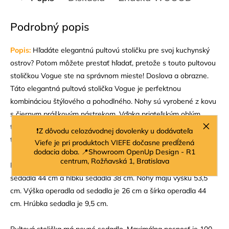
Podrobný popis
Popis:
Hľadáte elegantnú pultovú stoličku pre svoj kuchynský
ostrov? Potom môžete prestať hľadať, pretože s touto pultovou
stoličkou Vogue ste na správnom mieste! Doslova a obrazne.
Táto elegantná pultová stolička Vogue je perfektnou
kombináciou štýlového a pohodlného. Nohy sú vyrobené z kovu
s čiernym práškovým nástrekom. Vďaka priateľským oblým
tvarom v kombinácii s mäkkou a bohatou zamatovou látkou je
❗Z dôvodu celozávodnej dovolenky u dodávateľa
táto pultová stolička klenotom pre dnešný interiér.
Viefe je pri produktoch VIEFE dočasne predĺžená
dodacia doba. 📍Showroom OpenUp Design - R1
centrum, Rožňavská 1, Bratislava
Pultová stolička Vogue 65 cm má výšku sedadla 64 cm, šírku
sedadla 44 cm a hĺbku sedadla 38 cm. Nohy majú výšku 53,5
cm. Výška operadla od sedadla je 26 cm a šírka operadla 44
cm. Hrúbka sedadla je 9,5 cm.