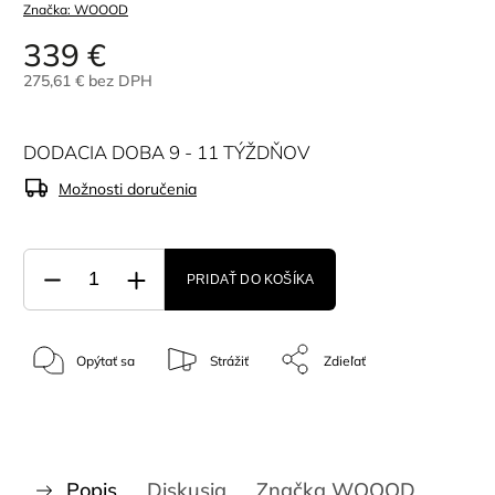
Značka:
WOOOD
339 €
275,61 € bez DPH
DODACIA DOBA 9 - 11 TÝŽDŇOV
Možnosti doručenia
PRIDAŤ DO KOŠÍKA
Opýtať sa
Strážiť
Zdieľať
Popis
Diskusia
Značka
WOOOD