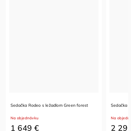
Sedačka Rodeo s ležadlom Green forest
Sedačka P
Na objednávku
Na objedn
1 649 €
2 29