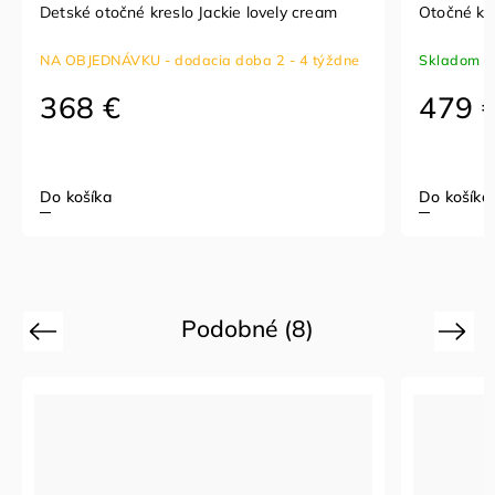
Detské otočné kreslo Jackie lovely cream
Otočné kre
NA OBJEDNÁVKU - dodacia doba 2 - 4 týždne
Skladom
(
368 €
479 
Do košíka
Do košíka
Podobné (8)
Previous
Next