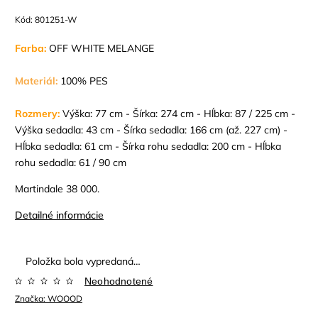
Kód:
801251-W
Farba:
OFF WHITE MELANGE
Materiál:
100% PES
Rozmery:
Výška: 77 cm - Šírka: 274 cm - Hĺbka: 87 / 225 cm -
Výška sedadla: 43 cm - Šírka sedadla: 166 cm (až. 227 cm) -
Hĺbka sedadla: 61 cm - Šírka rohu sedadla: 200 cm - Hĺbka
rohu sedadla: 61 / 90 cm
Martindale 38 000.
Detailné informácie
Položka bola vypredaná…
Neohodnotené
Značka:
WOOOD