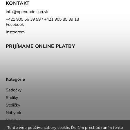
KONTAKT
info
@
openupdesign.sk
+421 905 56 39 99 / +421 905 85 39 18
Facebook
Instagram
PRIJÍMAME ONLINE PLATBY
Kategórie
Sedačky
Stolíky
Stoličky
Nábytok
Doplnky
Outlet
Tento web používa súbory cookie. Ďalším prechádzaním tohto