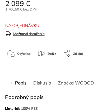
2 099 €
1 706,50 € bez DPH
NA OBJEDNÁVKU
Možnosti doručenia
Opýtať sa
Strážiť
Zdieľať
Popis
Diskusia
Značka
WOOOD
Podrobný popis
Materiál:
100% PES