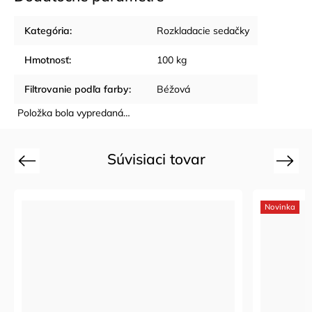
Kategória
:
Rozkladacie sedačky
Hmotnosť
:
100 kg
Filtrovanie podľa farby
:
Béžová
Položka bola vypredaná…
Súvisiaci tovar
Previous
Next
Novinka