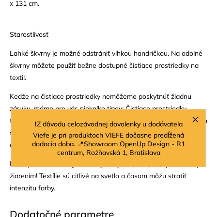
x 131 cm.
Starostlivosť
Ľahké škvrny je možné odstrániť vlhkou handričkou. Na odolné
škvrny môžete použiť bežne dostupné čistiace prostriedky na
textil.
Keďže na čistiace prostriedky nemôžeme poskytnúť žiadnu
záruku, máme pre vás niekoľko tipov: Čistiace prostriedky
testujte vždy na nenápadnom mieste, pretože môžu nežiaducim
❗Z dôvodu celozávodnej dovolenky u dodávateľa
spôsobom poškodiť látku. Pre zaistenie dlhotrvajúceho vzhľadu
Viefe je pri produktoch VIEFE dočasne predĺžená
dodacia doba. 📍Showroom OpenUp Design - R1
odporúčame látku tiež impregnovať.
centrum, Rožňavská 1, Bratislava
Náš tip: Chráňte svoj čalúnený nábytok pred priamym slnečným
žiarením! Textílie sú citlivé na svetlo a časom môžu stratiť
intenzitu farby.
Dodatočné parametre