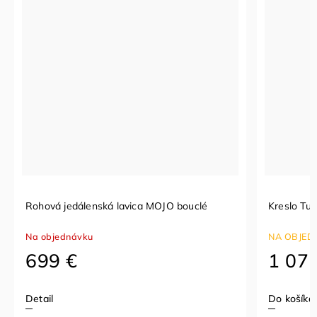
Rohová jedálenská lavica MOJO bouclé
Kreslo Tus
Na objednávku
NA OBJEDN
699 €
1 07
Detail
Do košíka