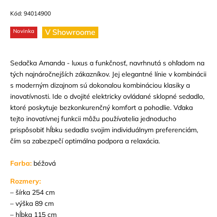
Kód:
94014900
V Showroome
Novinka
Sedačka Amanda - luxus a funkčnosť, navrhnutá s ohľadom na
tých najnáročnejších zákazníkov. Jej elegantné línie v kombinácii
s moderným dizajnom sú dokonalou kombináciou klasiky a
inovatívnosti.
Ide o dvojité elektricky ovládané sklopné sedadlo,
ktoré poskytuje bezkonkurenčný komfort a pohodlie. Vďaka
tejto inovatívnej funkcii môžu používatelia jednoducho
prispôsobiť hĺbku sedadla svojim individuálnym preferenciám,
čím sa zabezpečí optimálna podpora a relaxácia.
Farba:
béžová
Rozmery:
– šírka 254 cm
– výška 89 cm
– hĺbka 115 cm