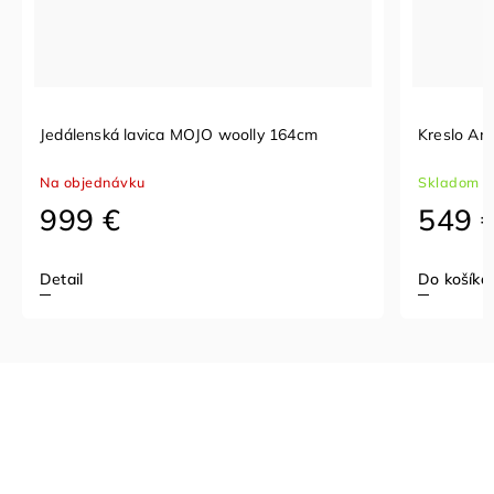
Jedálenská lavica MOJO woolly 164cm
Kreslo Am
Na objednávku
Skladom p
999 €
549 
Detail
Do košíka