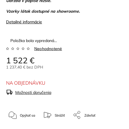
Údržba v popise nižšie.
Vzorky látok dostupné na showroome.
Detailné informácie
Položka bola vypredaná…
Neohodnotené
1 522 €
1 237,40 € bez DPH
NA OBJEDNÁVKU
Možnosti doručenia
Opýtať sa
Strážiť
Zdieľať