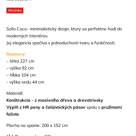
Novinka
Sofa Coco- minimalistický dizajn, ktorý sa perfektne hodí do
moderných interiérov.
Jej elegancia spočíva v jednoduchosti tvaru a funkčnosti.
Rozmery:
– šírka 227 cm
– výška 92 cm
– hĺbka 104 cm
- výška sedu 44 cm
Materiál:
Konštrukcia - z masivního dřeva a drevotriesky
Výplň z HR peny a čalúnnických pásov
spolu s
pružinami
faliste
Plocha na spanie: 200 x 152 cm