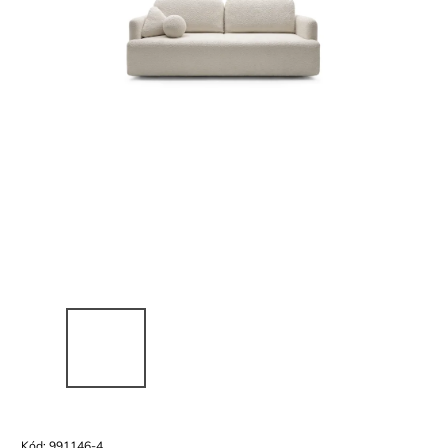
Kód:
991146-4