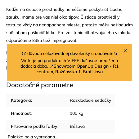
Keďže na čistiace prostriedky nemôžeme poskytnúť žiadnu
záruku, máme pre vás niekoľko tipov: Čistiace prostriedky
testujte vždy na nenápadnom mieste, pretože môžu nežiaducim
spôsobom poškodiť látku. Pre zaistenie dlhotrvajúceho vzhľadu
odporúčame látku tiež impregnovať.
Náš tip: Chráňte svoj čalúnený nábytok pred priamym slnečným
❗Z dôvodu celozávodnej dovolenky u dodávateľa
žiarením! Textílie sú citlivé na svetlo a časom môžu stratiť
Viefe je pri produktoch VIEFE dočasne predĺžená
dodacia doba. 📍Showroom OpenUp Design - R1
intenzitu farby.
centrum, Rožňavská 1, Bratislava
Dodatočné parametre
Kategória
:
Rozkladacie sedačky
Hmotnosť
:
100 kg
Filtrovanie podľa farby
:
Béžová
Položka bola vypredaná…