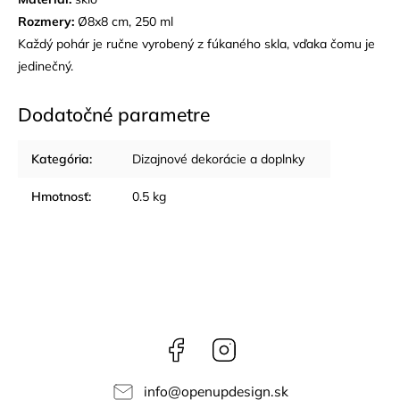
Rozmery:
Ø8x8 cm, 250 ml
Každý pohár je ručne vyrobený z fúkaného skla, vďaka čomu je
jedinečný.
Dodatočné parametre
Kategória
:
Dizajnové dekorácie a doplnky
Hmotnosť
:
0.5 kg
Facebook
Instagram
info
@
openupdesign.sk