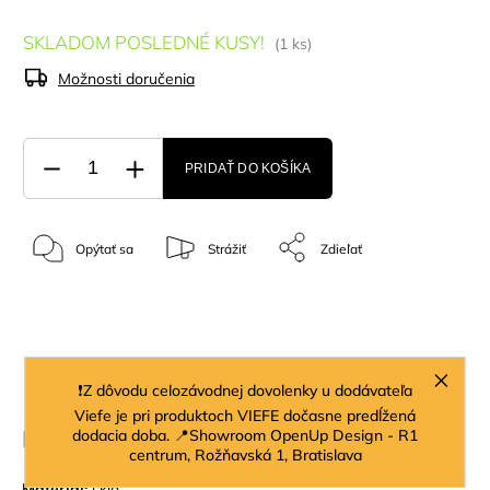
SKLADOM POSLEDNÉ KUSY!
(1 ks)
Možnosti doručenia
PRIDAŤ DO KOŠÍKA
Opýtať sa
Strážiť
Zdieľať
Popis
Diskusia
❗Z dôvodu celozávodnej dovolenky u dodávateľa
Viefe je pri produktoch VIEFE dočasne predĺžená
Podrobný popis
dodacia doba. 📍Showroom OpenUp Design - R1
centrum, Rožňavská 1, Bratislava
Materiál:
sklo