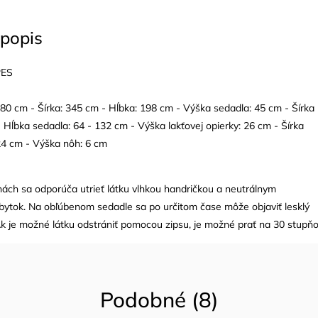
popis
PES
80 cm - Šírka: 345 cm - Hĺbka: 198 cm - Výška sedadla: 45 cm - Šírka
 Hĺbka sedadla: 64 - 132 cm - Výška lakťovej opierky: 26 cm - Šírka
 24 cm - Výška nôh: 6 cm
nách sa odporúča utrieť látku vlhkou handričkou a neutrálnym
tok. Na obľúbenom sedadle sa po určitom čase môže objaviť lesklý
k je možné látku odstrániť pomocou zipsu, je možné prať na 30 stupňo
Podobné (8)