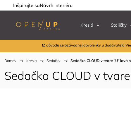
Inšpirujte sa
Návrh interiéru
Kreslá
Stoličky
❗Z dôvodu celozávodnej dovolenky u dodávateľa Vie
Domov
/
Kreslá
/
Sedačky
/
Sedačka CLOUD v tvare "U" ľavá n
Sedačka CLOUD v tvare 