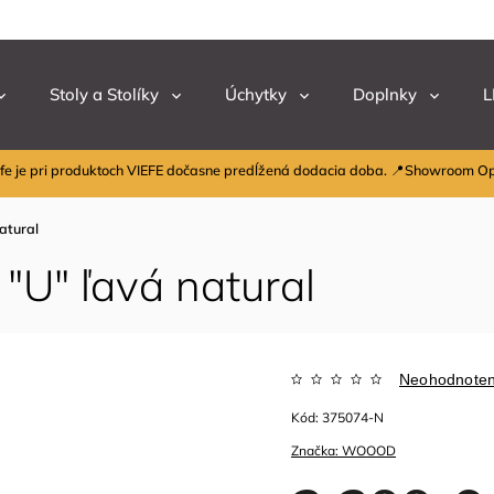
Stoly a Stolíky
Úchytky
Doplnky
L
fe je pri produktoch VIEFE dočasne predĺžená dodacia doba. 📍Showroom O
atural
"U" ľavá natural
Neohodnote
Kód:
375074-N
Značka:
WOOOD