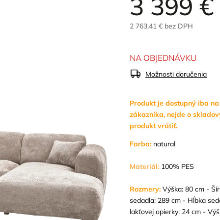
3 399 €
2 763,41 € bez DPH
NA OBJEDNÁVKU
Možnosti doručenia
Produkt je dostupný iba n
zákazníka, nejde o skladov
produkt vrátiť.
Farba:
natural
Materiál:
100% PES
Rozmery:
Výška: 80 cm - Ší
sedadla: 289 cm - Hĺbka seda
lakťovej opierky: 24 cm - Vý