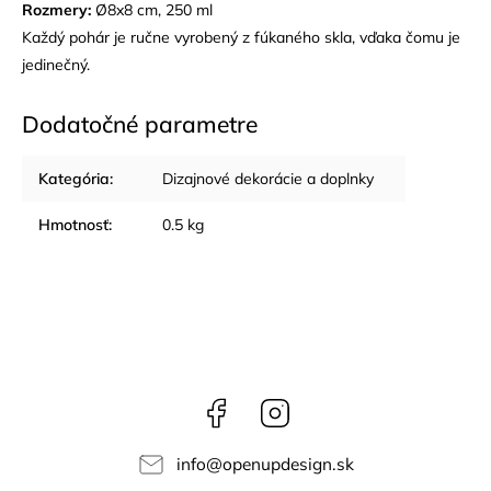
Rozmery:
Ø8x8 cm, 250 ml
Každý pohár je ručne vyrobený z fúkaného skla, vďaka čomu je
jedinečný.
Dodatočné parametre
Kategória
:
Dizajnové dekorácie a doplnky
Hmotnosť
:
0.5 kg
Facebook
Instagram
info
@
openupdesign.sk