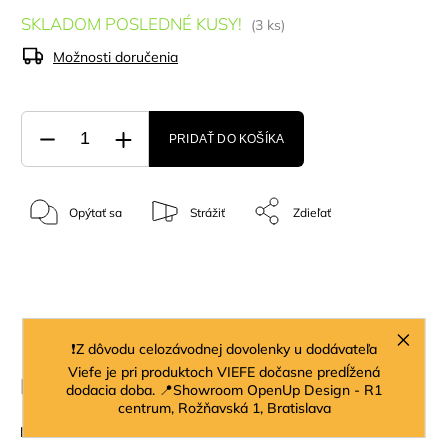
SKLADOM POSLEDNÉ KUSY!
(3 ks)
Možnosti doručenia
PRIDAŤ DO KOŠÍKA
Opýtať sa
Strážiť
Zdieľať
Popis
Diskusia
❗Z dôvodu celozávodnej dovolenky u dodávateľa
Viefe je pri produktoch VIEFE dočasne predĺžená
Podrobný popis
dodacia doba. 📍Showroom OpenUp Design - R1
centrum, Rožňavská 1, Bratislava
Materiál:
sklo