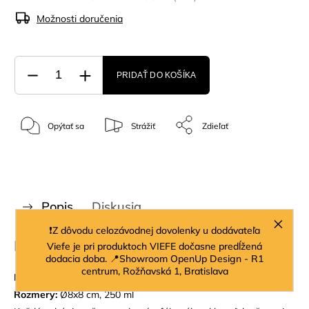
Možnosti doručenia
PRIDAŤ DO KOŠÍKA
Opýtať sa
Strážiť
Zdieľať
Popis
Diskusia
❗Z dôvodu celozávodnej dovolenky u dodávateľa
Podrobný popis
Viefe je pri produktoch VIEFE dočasne predĺžená
dodacia doba. 📍Showroom OpenUp Design - R1
centrum, Rožňavská 1, Bratislava
Materiál:
sklo
Rozmery:
Ø8x8 cm, 250 ml