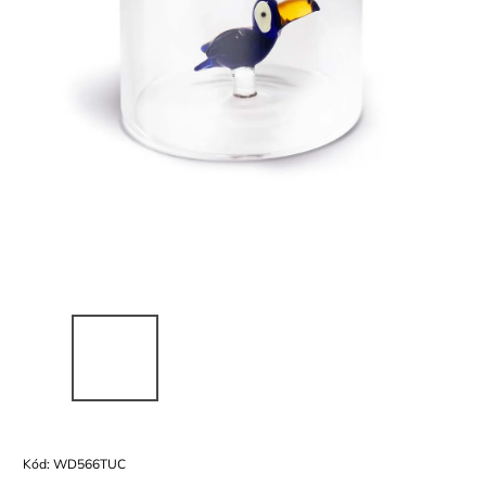
Kód:
WD566TUC