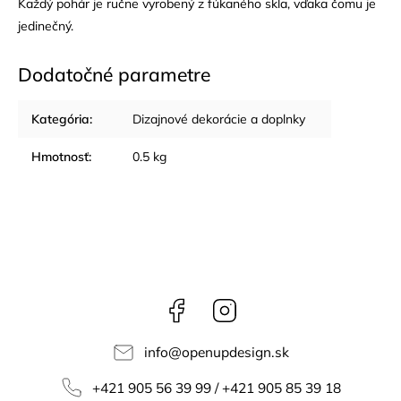
Každý pohár je ručne vyrobený z fúkaného skla, vďaka čomu je
jedinečný.
Dodatočné parametre
Kategória
:
Dizajnové dekorácie a doplnky
Hmotnosť
:
0.5 kg
Facebook
Instagram
info
@
openupdesign.sk
+421 905 56 39 99 / +421 905 85 39 18