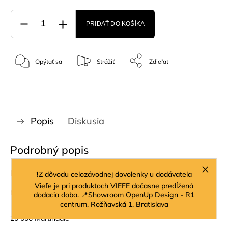
PRIDAŤ DO KOŠÍKA
Opýtať sa
Strážiť
Zdieľať
Popis
Diskusia
Podrobný popis
Farba:
hnedá
❗Z dôvodu celozávodnej dovolenky u dodávateľa
Viefe je pri produktoch VIEFE dočasne predĺžená
Materiál:
lakované jaseňové drevo / 100% PES
dodacia doba. 📍Showroom OpenUp Design - R1
centrum, Rožňavská 1, Bratislava
20 000 Martindale