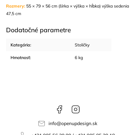
Rozmery:
55 × 79 × 56 cm (šírka × výška × hĺbka) výška sedenia
47,5 cm
Dodatočné parametre
Kategória
:
Stoličky
Hmotnosť
:
6 kg
Facebook
Instagram
info
@
openupdesign.sk