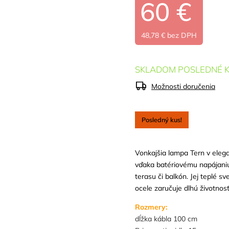
60 €
48,78 € bez DPH
SKLADOM POSLEDNÉ K
Možnosti doručenia
Posledný kus!
Vonkajšia lampa Tern v eleg
vďaka batériovému napájaniu
terasu či balkón. Jej teplé s
ocele zaručuje dlhú životnosť 
Rozmery:
dĺžka kábla 100 cm