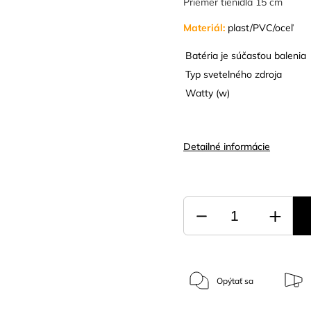
Priemer tienidla 15 cm
Materiál:
plast/PVC/oceľ
Batéria je súčasťou balenia
Typ svetelného zdroja
Watty (w)
Detailné informácie
Opýtať sa