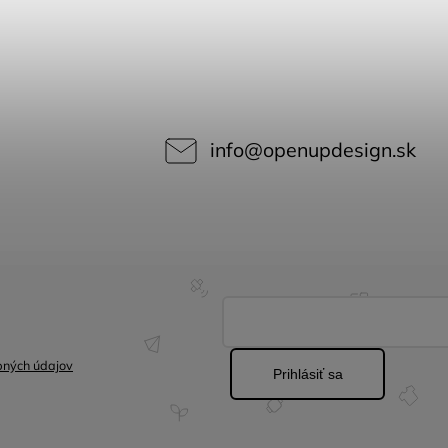
info
@
openupdesign.sk
bných údajov
Prihlásiť sa