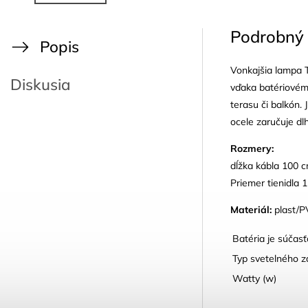
Podrobný 
Popis
Vonkajšia lampa T
Diskusia
vďaka batériovému
terasu či balkón.
ocele zaručuje dlh
Rozmery:
dĺžka kábla 100 
Priemer tienidla 
Materiál:
plast/P
Batéria je súčasť
Typ svetelného z
Watty (w)