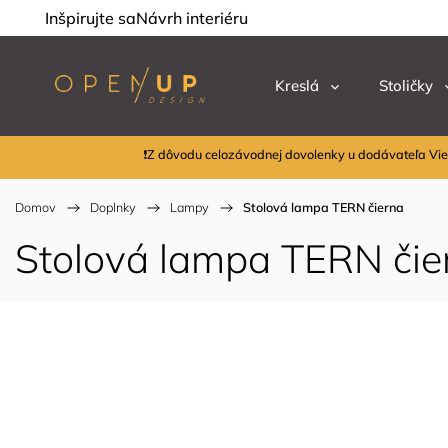
Inšpirujte sa
Návrh interiéru
Kreslá
Stoličky
❗Z dôvodu celozávodnej dovolenky u dodávateľa Vie
Domov
/
Doplnky
/
Lampy
/
Stolová lampa TERN čierna
Stolová lampa TERN čie