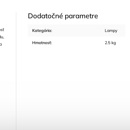
Dodatočné parametre
osť
Kategória
:
Lampy
du,
Hmotnosť
:
2.5 kg
a