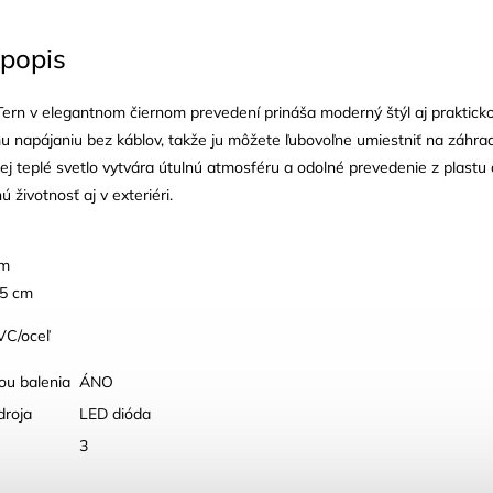
popis
ern v elegantnom čiernom prevedení prináša moderný štýl aj praktick
 napájaniu bez káblov, takže ju môžete ľubovoľne umiestniť na záhra
 Jej teplé svetlo vytvára útulnú atmosféru a odolné prevedenie z plastu 
ú životnosť aj v exteriéri.
cm
15 cm
VC/oceľ
ou balenia
ÁNO
droja
LED dióda
3