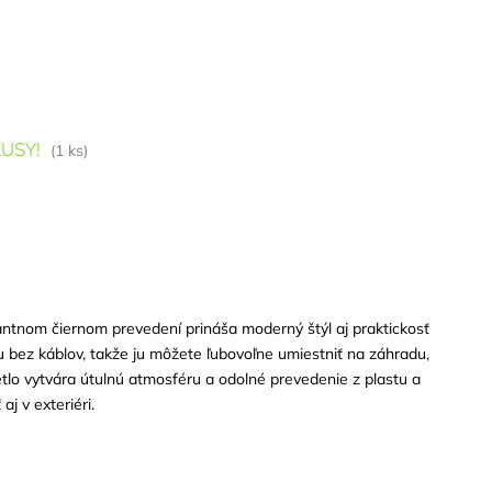
USY!
(1 ks)
antnom čiernom prevedení prináša moderný štýl aj praktickosť
 bez káblov, takže ju môžete ľubovoľne umiestniť na záhradu,
vetlo vytvára útulnú atmosféru a odolné prevedenie z plastu a
aj v exteriéri.