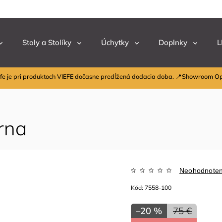
Stoly a Stolíky
Úchytky
Doplnky
L
fe je pri produktoch VIEFE dočasne predĺžená dodacia doba. 📍Showroom O
rna
Neohodnote
Kód:
7558-100
–20 %
75 €