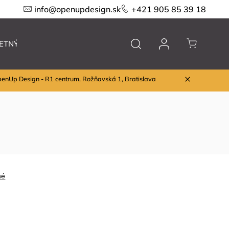
info@openupdesign.sk
+421 905 85 39 18
ETNÝ VÝPREDAJ
Nábytok
Značky
penUp Design - R1 centrum, Rožňavská 1, Bratislava
né