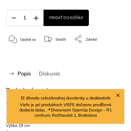
PRIDAŤ DO KOŠÍKA
Opýtať sa
Strážiť
Zdieľať
Popis
Diskusia
Podrobný popis
❗Z dôvodu celozávodnej dovolenky u dodávateľa
Materiál:
sklo
Viefe je pri produktoch VIEFE dočasne predĺžená
dodacia doba. 📍Showroom OpenUp Design - R1
centrum, Rožňavská 1, Bratislava
Rozmery:
Výška 19
cm