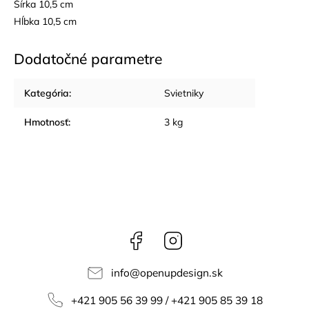
Šírka 10,5 cm
Hĺbka 10,5 cm
Dodatočné parametre
Kategória
:
Svietniky
Hmotnosť
:
3 kg
Facebook
Instagram
info
@
openupdesign.sk
+421 905 56 39 99 / +421 905 85 39 18