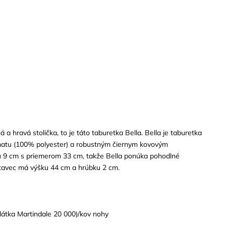
 hravá stolička, to je táto taburetka Bella. Bella je taburetka
atu (100% polyester) a robustným čiernym kovovým
 9 cm s priemerom 33 cm, takže Bella ponúka pohodlné
tavec má výšku 44 cm a hrúbku 2 cm.
átka Martindale 20 000)/kov nohy