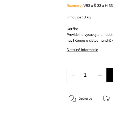
Rozmery:
V53 x Š 33 x H 3
Hmotnosť 3 kg.
Údržba
Pravidelne vysávajte s nads
navlhčenou a čistou handričk
Detailné informácie
Opýtať sa