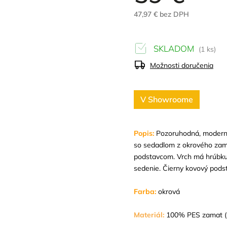
47,97 € bez DPH
SKLADOM
(1 ks)
Možnosti doručenia
V Showroome
Popis:
Pozoruhodná, moderná a
so sedadlom z okrového zam
podstavcom. Vrch má hrúbku
sedenie. Čierny kovový pods
Farba:
okrová
Materiál:
100% PES zamat (l