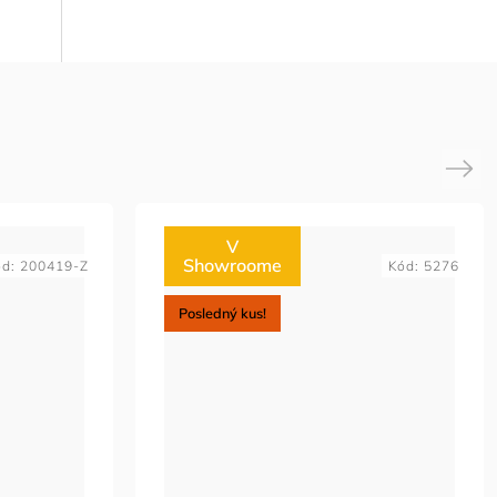
Next
V
Showroome
ód:
200419-Z
Kód:
5276
Posledný kus!