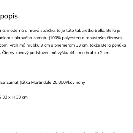
popis
á, moderná a hravá stolička, to je táto taburetka Bella. Bella je
adlom z okrového zamatu (100% polyester) a robustným čiernym
om. Vrch má hrúbku 9 cm s priemerom 33 cm, takže Bella ponúka
. Čierny kovový podstavec má výšku 44 cm a hrúbku 2 cm.
S zamat (látka Martindale 20 000)/kov nohy
Š 33 x H 33 cm