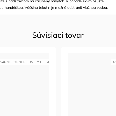
ajte s nadstavcom na čalúnený nábytok. V prípade škvŕn osušte
ou handričkou. Väčšinu tekutín je možné odstrániť vlažnou vodou.
Súvisiaci tovar
S4620 CORNER LOVELY BEIGE
K