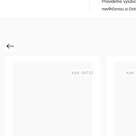
Pravidelne vysáv
navlhčenou a čist
Previous
Kód:
S4732
Kód: