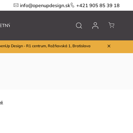
info@openupdesign.sk
+421 905 85 39 18
ETNÝ VÝPREDAJ
Nábytok
Značky
penUp Design - R1 centrum, Rožňavská 1, Bratislava
né