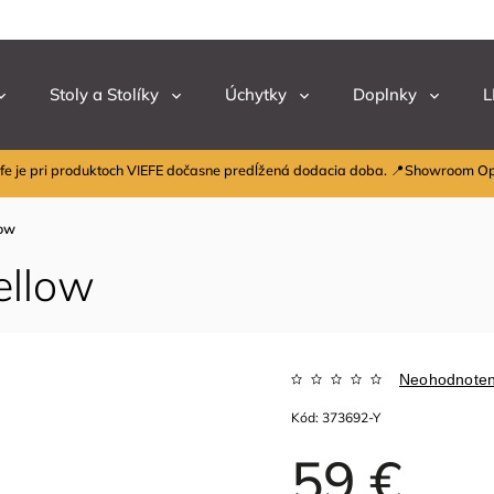
Stoly a Stolíky
Úchytky
Doplnky
L
fe je pri produktoch VIEFE dočasne predĺžená dodacia doba. 📍Showroom O
low
ellow
Neohodnote
Kód:
373692-Y
59 €