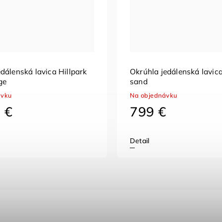
dálenská lavica Hillpark
Okrúhla jedálenská lavic
ge
sand
ávku
Na objednávku
 €
799 €
Detail