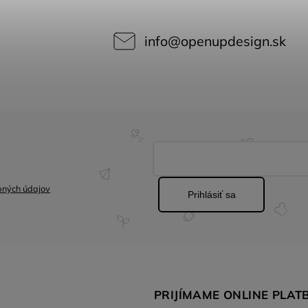
info
@
openupdesign.sk
bných údajov
Prihlásiť sa
PRIJÍMAME ONLINE PLAT