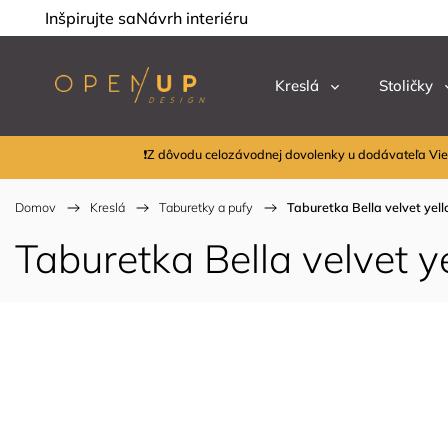
Inšpirujte sa
Návrh interiéru
Kreslá
Stoličky
❗Z dôvodu celozávodnej dovolenky u dodávateľa Vie
Domov
/
Kreslá
/
Taburetky a pufy
/
Taburetka Bella velvet yel
Taburetka Bella velvet y