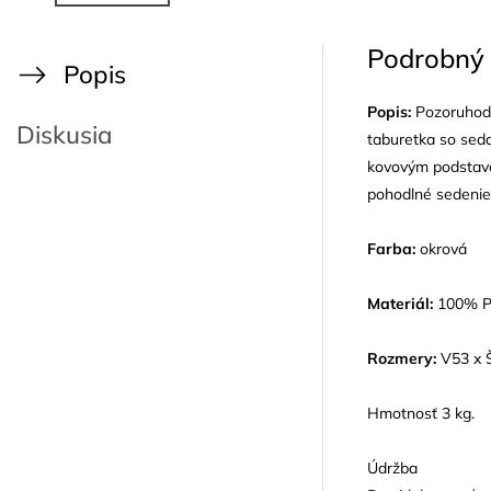
Podrobný 
Popis
Popis:
Pozoruhodn
Diskusia
taburetka so sed
kovovým podstavc
pohodlné sedenie
Farba:
okrová
Materiál:
100% PE
Rozmery:
V53 x 
Hmotnosť 3 kg.
Údržba