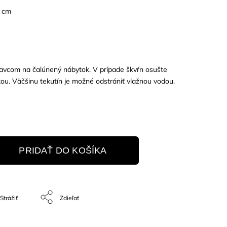
3 cm
tavcom na čalúnený nábytok. V prípade škvŕn osušte
ou. Väčšinu tekutín je možné odstrániť vlažnou vodou.
PRIDAŤ DO KOŠÍKA
Strážiť
Zdieľať