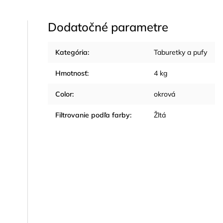
Dodatočné parametre
Kategória
:
Taburetky a pufy
Hmotnosť
:
4 kg
Color
:
okrová
Filtrovanie podľa farby
:
Žltá