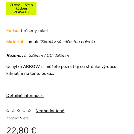
ZĽAVA -15% s
kódom
ZLAVA15
Farba:
brúsený nikel
Materiál:
zamak
*Skrutky sú súčasťou balenia.
Rozmer:
L: 223mm / CC: 192mm
Úchytku ARROW si môžete pozrieť aj na stránke výrobcu
kliknutím na tento odkaz.
Detailné informácie
Neohodnotené
Značka:
Viefe
22,80 €