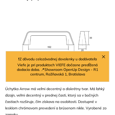
❗Z dôvodu celozávodnej dovolenky u dodávateľa
Viefe je pri produktoch VIEFE dočasne predĺžená
dodacia doba. 📍Showroom OpenUp Design - R1
centrum, Rožňavská 1, Bratislava
Úchytka Arrow má veľmi decentný a diskrétny tvar. Má ľahký
dizajn, veľmi decentný v prednej časti, ktorý sa v bočných
častiach rozširuje, čím získava na osobitosti. Dostupné v
lesklom chrómovom prevedení a brúsenom nikle. Vyrobené zo
zamaku.