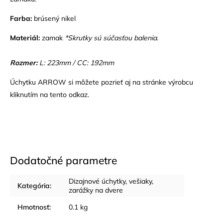
Farba:
brúsený nikel
Materiál:
zamak
*Skrutky sú súčasťou balenia.
Rozmer:
L: 223mm / CC: 192mm
Úchytku ARROW si môžete pozrieť aj na stránke výrobcu
kliknutím na tento odkaz.
Dodatočné parametre
Dizajnové úchytky, vešiaky,
Kategória
:
zarážky na dvere
Hmotnosť
:
0.1 kg