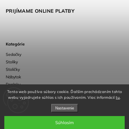
PRIJÍMAME ONLINE PLATBY
Kategórie
Sedačky
Stolíky
Stoličky
Nábytok
Doplnky
Tento web používa súbory cookie. Ďalším prechádzaním tohto
Outlet
webu vyjadrujete súhlas s ich používaním. Viac informácií
tu
.
Nastavenie
Súhlasím
a
Adatelier