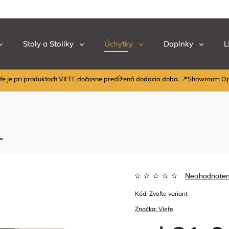
Stoly a Stolíky
Úchytky
Doplnky
L
fe je pri produktoch VIEFE dočasne predĺžená dodacia doba. 📍Showroom O
1
Neohodnote
Kód:
Zvoľte variant
Značka:
Viefe