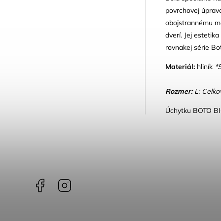
povrchovej úprave
obojstrannému mo
dverí. Jej esteti
rovnakej série Bot
Materiál:
hliník
*S
Rozmer:
L: Celkov
Úchytku BOTO BIG 
Facebook
Instagram