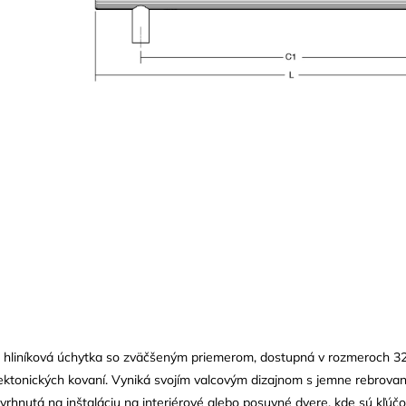
e hliníková úchytka so zväčšeným priemerom, dostupná v rozmeroch 320
ektonických kovaní. Vyniká svojím valcovým dizajnom s jemne rebrovan
vrhnutá na inštaláciu na interiérové ​​alebo posuvné dvere, kde sú kľúč