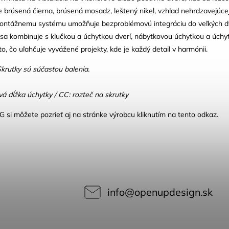
 brúsená čierna, brúsená mosadz, leštený nikel, vzhľad nehrdzavejúc
ntážnemu systému umožňuje bezproblémovú integráciu do veľkých dverí
ka sa kombinuje s kľučkou a úchytkou dverí, nábytkovou úchytkou a úch
o, čo uľahčuje vyvážené projekty, kde je každý detail v harmónii.
krutky sú súčasťou balenia.
á dĺžka úchytky / CC: rozteč na skrutky
si môžete pozrieť aj na stránke výrobcu kliknutím na tento odkaz.
info
@
openupdesign.sk