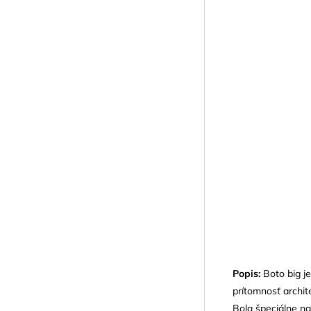
Popis:
Boto big j
prítomnosť archit
Bola špeciálne na