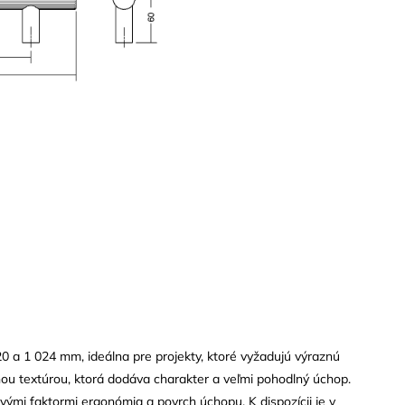
 a 1 024 mm, ideálna pre projekty, ktoré vyžadujú výraznú
ou textúrou, ktorá dodáva charakter a veľmi pohodlný úchop.
ovými faktormi ergonómia a povrch úchopu. K dispozícii je v