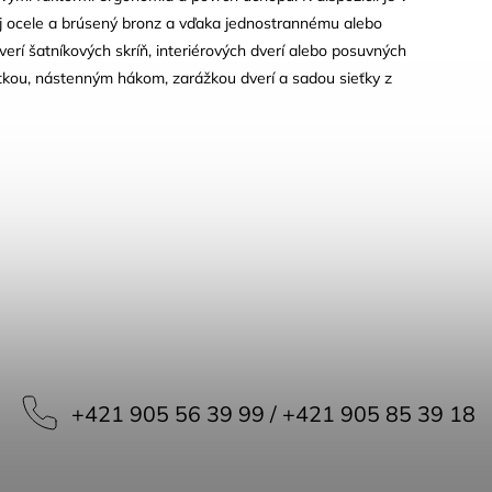
ej ocele a brúsený bronz a vďaka jednostrannému alebo
 šatníkových skríň, interiérových dverí alebo posuvných
ytkou, nástenným hákom, zarážkou dverí a sadou sieťky z
+421 905 56 39 99 / +421 905 85 39 18