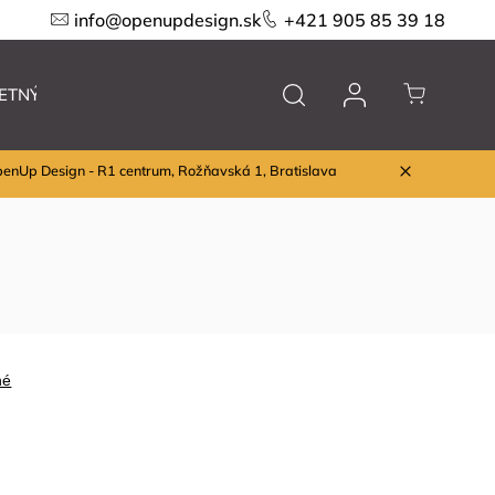
info@openupdesign.sk
+421 905 85 39 18
ETNÝ VÝPREDAJ
Nábytok
Značky
penUp Design - R1 centrum, Rožňavská 1, Bratislava
né