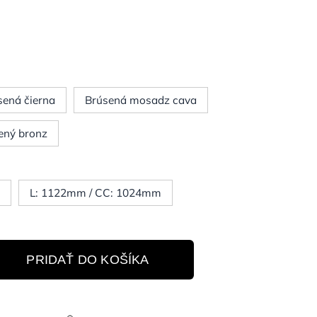
sená čierna
Brúsená mosadz cava
ený bronz
m
L: 1122mm / CC: 1024mm
PRIDAŤ DO KOŠÍKA