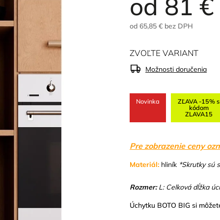
od
81 €
od
65,85 €
bez DPH
ZVOĽTE VARIANT
Možnosti doručenia
Novinka
ZĽAVA -15% s
kódom
ZLAVA15
Pre zobrazenie ceny ozn
Materiál:
hliník
*Skrutky sú 
Rozmer:
L: Celková dĺžka úch
Úchytku BOTO BIG si môžete 