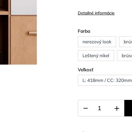
Detailné informácie
Farba
nerezový look
brú
Leštený nikel
brús
Veľkosť
L: 418mm / CC: 320m