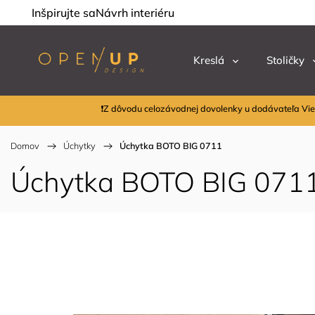
Inšpirujte sa
Návrh interiéru
Kreslá
Stoličky
❗Z dôvodu celozávodnej dovolenky u dodávateľa Vie
Domov
/
Úchytky
/
Úchytka BOTO BIG 0711
Úchytka BOTO BIG 071