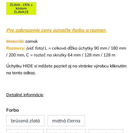
ZĽAVA -15% s
kódom
ZLAVA15
Pre zobrazenie ceny označte farbu a rozmer.
Materiál:
zamak
Rozmery:
(viď. foto)
L = celková dĺžka úchytky 90 mm / 180 mm
/ 200 mm, C = rozteč na skrutky 64 mm / 128 mm / 128 m
Úchytku HIDE si môžete pozrieť aj na stránke výrobcu kliknutím
na tento odkaz.
Detailné informácie
Farba
brúsená zlatá
matná čierna