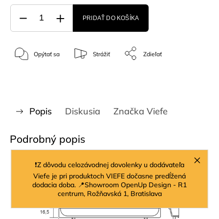
PRIDAŤ DO KOŠÍKA
Opýtať sa
Strážiť
Zdieľať
Popis
Diskusia
Značka
Viefe
Podrobný popis
❗Z dôvodu celozávodnej dovolenky u dodávateľa
Viefe je pri produktoch VIEFE dočasne predĺžená
dodacia doba. 📍Showroom OpenUp Design - R1
centrum, Rožňavská 1, Bratislava