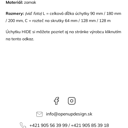
Materiál:
zamak
Rozmery:
(viď. foto)
L = celková dĺžka úchytky 90 mm / 180 mm
/ 200 mm, C = rozteč na skrutky 64 mm / 128 mm / 128 m
Úchytku HIDE si môžete pozrieť aj na stránke výrobcu kliknutím
na tento odkaz.
Facebook
Instagram
info
@
openupdesign.sk
+421 905 56 39 99 / +421 905 85 39 18