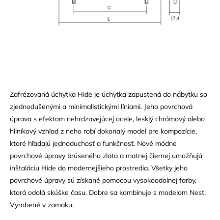
Zafrézovaná úchytka Hide je úchytka zapustená do nábytku so
zjednodušenými a minimalistickými líniami. Jeho povrchová
úprava s efektom nehrdzavejúcej ocele, lesklý chrómový alebo
hliníkový vzhľad z neho robí dokonalý model pre kompozície,
ktoré hľadajú jednoduchosť a funkčnosť. Nové módne
povrchové úpravy brúseného zlata a matnej čiernej umožňujú
inštaláciu Hide do modernejšieho prostredia. Všetky jeho
povrchové úpravy sú získané pomocou vysokoodolnej farby,
ktorá odolá skúške času. Dobre sa kombinuje s modelom Nest.
Vyrobené v zamaku.