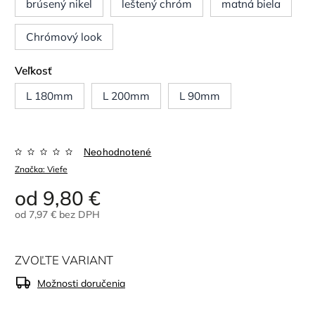
brúsený nikel
leštený chróm
matná biela
Chrómový look
Veľkosť
L 180mm
L 200mm
L 90mm
Neohodnotené
Značka:
Viefe
od
9,80 €
od
7,97 €
bez DPH
ZVOĽTE VARIANT
Možnosti doručenia