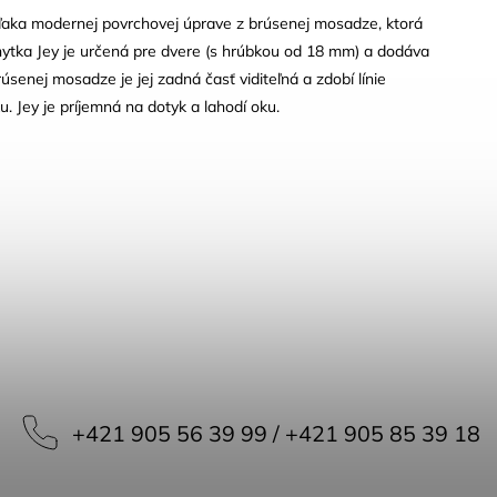
ďaka modernej povrchovej úprave z brúsenej mosadze, ktorá
chytka Jey je určená pre dvere (s hrúbkou od 18 mm) a dodáva
úsenej mosadze je jej zadná časť viditeľná a zdobí línie
 Jey je príjemná na dotyk a lahodí oku.
+421 905 56 39 99 / +421 905 85 39 18