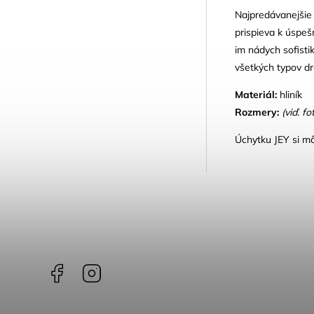
Najpredávanejšie
prispieva k úspeš
im nádych sofistik
všetkých typov dr
Materiál:
hliník
Rozmery:
(viď. fo
Úchytku JEY si mô
Facebook
Instagram