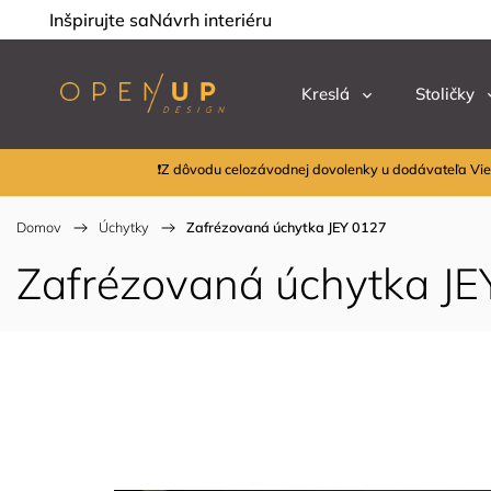
Inšpirujte sa
Návrh interiéru
Kreslá
Stoličky
❗Z dôvodu celozávodnej dovolenky u dodávateľa Vie
Domov
/
Úchytky
/
Zafrézovaná úchytka JEY 0127
Zafrézovaná úchytka JE