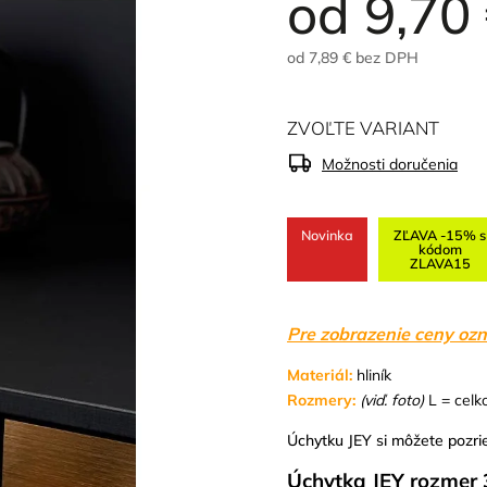
od
9,70
od
7,89 €
bez DPH
ZVOĽTE VARIANT
Možnosti doručenia
Novinka
ZĽAVA -15% s
kódom
ZLAVA15
Pre zobrazenie ceny ozn
Materiál:
hliník
Rozmery:
(viď. foto)
L = celk
Úchytku JEY si môžete pozrie
Úchytka JEY rozmer