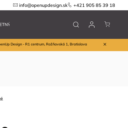
info@openupdesign.sk
+421 905 85 39 18
ETNÝ VÝPREDAJ
Nábytok
Značky
penUp Design - R1 centrum, Rožňavská 1, Bratislava
né