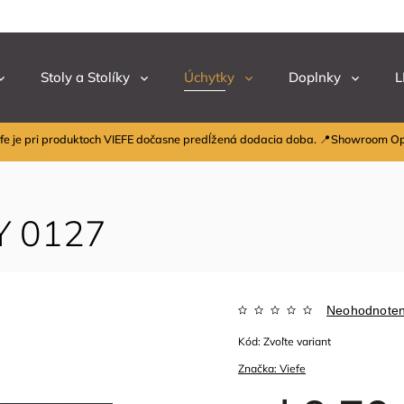
Stoly a Stolíky
Úchytky
Doplnky
L
fe je pri produktoch VIEFE dočasne predĺžená dodacia doba. 📍Showroom O
Y 0127
Neohodnote
Kód:
Zvoľte variant
Značka:
Viefe