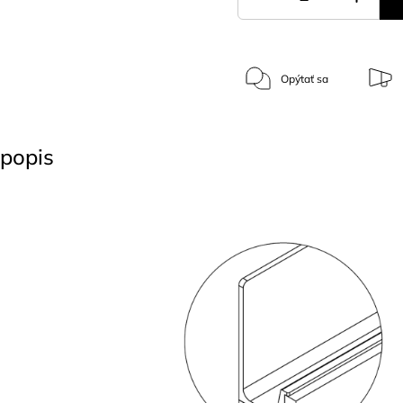
Opýtať sa
popis