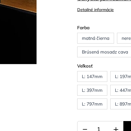
Detailné informácie
Farba
matná čierna
nere
Brúsená mosadz cava
Veľkosť
L: 147mm
L: 197
L: 397mm
L: 447
L: 797mm
L: 897