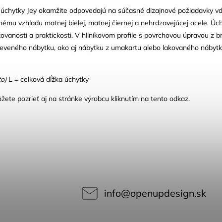
 úchytky Jey okamžite odpovedajú na súčasné dizajnové požiadavky v
nému vzhľadu matnej bielej, matnej čiernej a nehrdzavejúcej ocele. Ú
ovanosti a praktickosti. V hliníkovom profile s povrchovou úpravou z br
eveného nábytku, ako aj nábytku z umakartu alebo lakovaného nábytku.
to)
L = celková dĺžka úchytky
žete pozrieť aj na stránke výrobcu kliknutím na tento odkaz.
info
@
openupdesign.sk