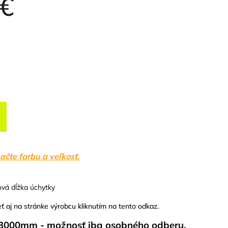
 €
ačte farbu a veľkosť.
ová dĺžka úchytky
ť aj na stránke výrobcu kliknutím na tento odkaz.
 3000mm - možnosť iba osobného odberu.